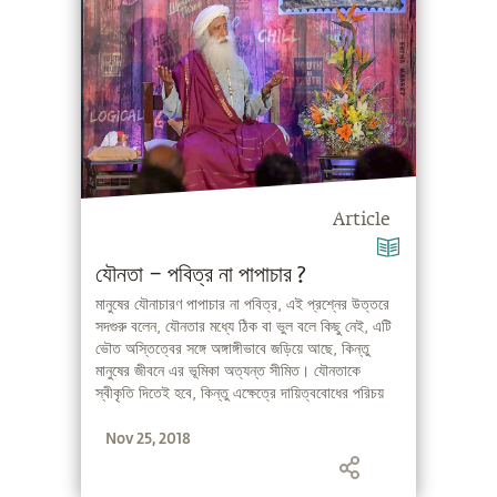
Article
যৌনতা – পবিত্র না পাপাচার ?
মানুষের যৌনাচারণ পাপাচার না পবিত্র, এই প্রশ্নের উত্তরে
সদগুরু বলেন, যৌনতার মধ্যে ঠিক বা ভুল বলে কিছু নেই, এটি
ভৌত অস্তিত্বের সঙ্গে অঙ্গাঙ্গীভাবে জড়িয়ে আছে, কিন্তু
মানুষের জীবনে এর ভূমিকা অত্যন্ত সীমিত। যৌনতাকে
স্বীকৃতি দিতেই হবে, কিন্তু এক্ষেত্রে দায়িত্ববোধের পরিচয়
দেওয়া জরুরী, স্পষ্ট অভিমত সদগুরুর -
Nov 25, 2018