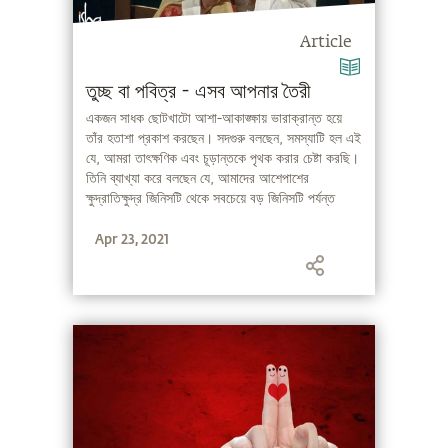
Article
তুচ্ছ বা পবিত্র - এসব আপনার তৈরী
একজন সাধক ছোটখাটো আশা-আকাঙ্ক্ষায় ভারাক্রান্ত হয়ে
তাঁর হতাশা প্রকাশ করছেন। সদগুরু বলছেন, সমস্যাটি হল এই
যে, আমরা তাৎক্ষণিক এবং চূড়ান্তকে পৃথক করার চেষ্টা করছি।
তিনি ব্যাখ্যা করে বলছেন যে, আমাদের আশেপাশের
ক্ষুদ্রাতিক্ষুদ্র জিনিসটি থেকে সবচেয়ে বড় জিনিসটি পর্যন্ত
সবকিছুর সাথেই সৃষ্টির উৎস সমানভাবে জড়িত।
Apr 23, 2021