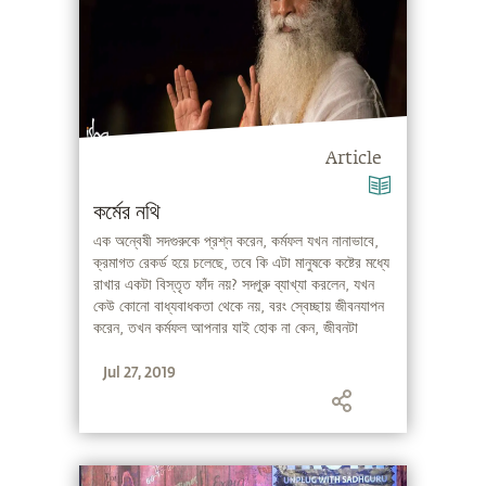
Article
কর্মের নথি
এক অন্বেষী সদগুরুকে প্রশ্ন করেন, কর্মফল যখন নানাভাবে,
ক্রমাগত রেকর্ড হয়ে চলেছে, তবে কি এটা মানুষকে কষ্টের মধ্যে
রাখার একটা বিস্তৃত ফাঁদ নয়? সদ্গুরু ব্যাখ্যা করলেন, যখন
কেউ কোনো বাধ্যবাধকতা থেকে নয়, বরং স্বেচ্ছায় জীবনযাপন
করেন, তখন কর্মফল আপনার যাই হোক না কেন, জীবনটা
আপনি কিভাবে চালনা করবেন, তা ১০০% আপনারই হাতে।
Jul 27, 2019