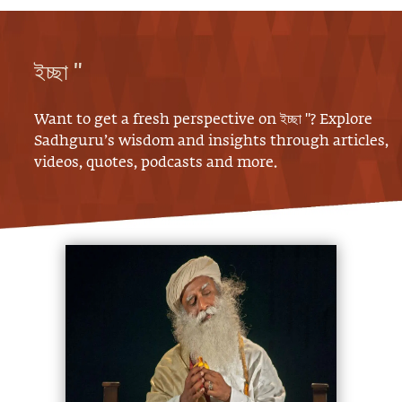
ইচ্ছা "
Want to get a fresh perspective on
ইচ্ছা "
? Explore
Sadhguru’s wisdom and insights through articles,
videos, quotes, podcasts and more.