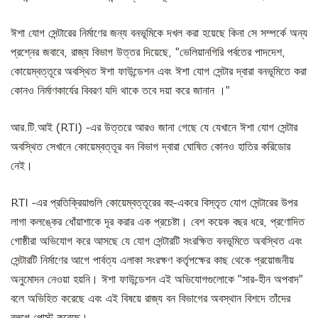
ঈশা যোগ সেন্টারের নির্মাণের জন্য বনভূমিকে দখল করা হয়েছে কিনা সে সম্পর্কে অন্য
প্রশ্নের জবাবে, রাজ্য বিভাগ উত্তর দিয়েছে, "ভেলিয়ানগিরি পর্বতের পাদদেশ,
কোয়েম্বত্তূরে অবস্থিত ঈশা ফাউন্ডেশন এবং ঈশা যোগ সেন্টার দ্বারা বনভূমিতে করা
কোনও নির্মাণকার্যের বিবরণ যদি থাকে তবে দয়া করে জানান ।"
আর.টি.আই (RTI) -এর উত্তরে আরও জানা গেছে যে যেখানে ঈশা যোগ সেন্টার
অবস্থিত সেখানে কোয়েম্বত্তূর বন বিভাগ দ্বারা ঘোষিত কোনও হাতির করিডোর
নেই।
RTI -এর প্রতিক্রিয়াগুলি কোয়েম্বত্তূরের বহু-একরে বিস্তৃত যোগ সেন্টারের উপর
লাগা কলঙ্কের ধোঁয়াশাকে দূর করার এক প্রচেষ্টা। বেশ কয়েক বছর ধরে, প্রণোদিত
গোষ্ঠীরা অভিযোগ করে আসছে যে যোগ সেন্টারটি সংরক্ষিত বনভূমিতে অবস্থিত এবং
সেন্টারটি নির্মাণের আগে পার্বত্য এলাকা সংরক্ষণ কর্তৃপক্ষের কাছ থেকে প্রয়োজনীয়
অনুমোদন নেওয়া হয়নি। ঈশা ফাউন্ডেশন এই অভিযোগগুলোকে "সার-হীন অপবাদ"
বলে অভিহিত করেছে এবং এই বিষয়ে রাজ্য বন বিভাগের অবস্থান বিশদে তাঁদের