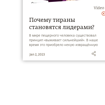
Video
Почему тираны
становятся лидерами?
В мире пещерного человека существовал
принцип «выживает сильнейший». В наше
время это приобрело некую извращённую
форму: агрессия в любом проявлении – это
Jan 2, 2023
показатель силы. Это ошибочное мнение.
Чтобы быть лидером, нужны другие
качества. Как это видит Садхгуру – узнайте в
новом видео.