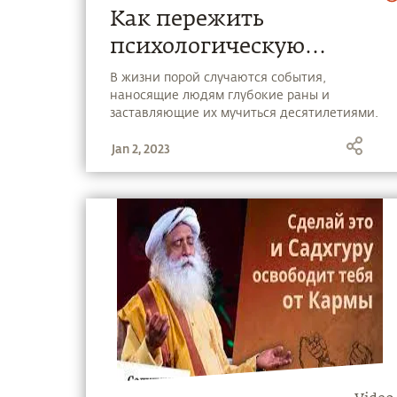
Как пережить
психологическую
травму?
В жизни порой случаются события,
наносящие людям глубокие раны и
заставляющие их мучиться десятилетиями.
Но Жизнь слишком коротка для этого!
Jan 2, 2023
Научитесь правильно распоряжаться своей
болью. В новом видео Садхгуру указывает
путь развития через океан страданий.