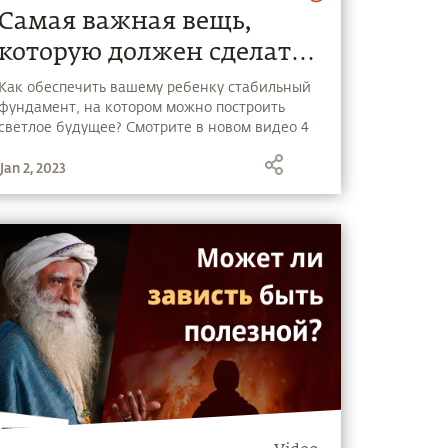
Самая важная вещь,
которую должен сделать
каждый родитель
Как обеспечить вашему ребенку стабильный
фундамент, на котором можно построить
светлое будущее? Смотрите в новом видео 4
совета Садхгуру для каждого родителя.
Jan 2, 2023