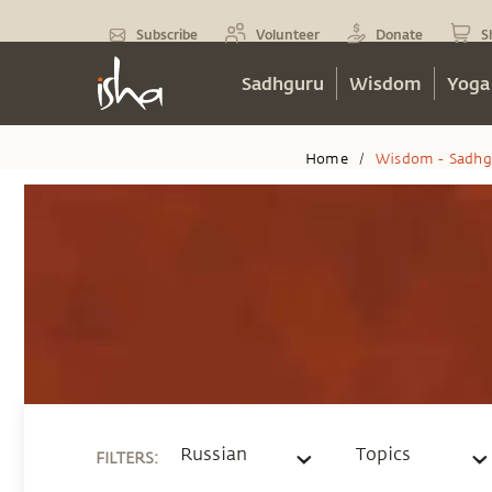
Subscribe
Volunteer
Donate
S
Sadhguru
Wisdom
Yoga
Home
Wisdom - Sadhg
/
Russian
Topics
FILTERS
: