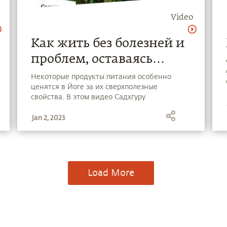
Video
Как жить без болезней и
проблем, оставаясь
жизнерадостным и
Некоторые продукты питания особенно
ценятся в Йоге за их сверхполезные
уравновешенным
свойства. В этом видео Садхгуру
рассказывает о 2-х продуктах, которые не
Jan 2, 2023
только помогут поддерживать чистоту и
здоровье вашего тела, но и помогут
естественным образом не переедать.
Load More