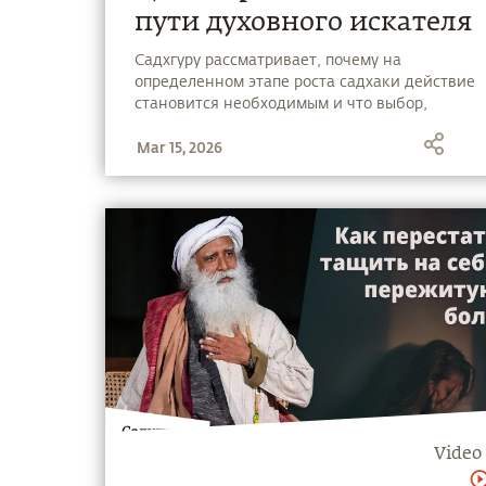
пути духовного искателя
Садхгуру рассматривает, почему на
определенном этапе роста садхаки действие
становится необходимым и что выбор,
который у нас есть относительно действия —
Mar 15, 2026
это править или служить.
Video