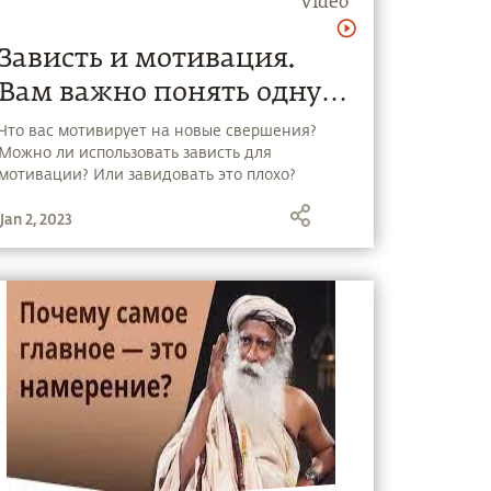
Video
Зависть и мотивация.
Вам важно понять одну
вещь!
Что вас мотивирует на новые свершения?
Можно ли использовать зависть для
мотивации? Или завидовать это плохо?
Смотрите в новом видео, что об этом
Jan 2, 2023
говорит Садхгуру.