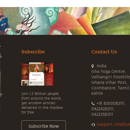
Subscribe
Contact Us
India
Isha Yoga Centre,
Velliangiri Foothill
Ishana Vihar Post,
Coimbatore, Tamil
641114
Join 1.2 Million people
from around the world,
get wisdom articles
+91 8300083111,
delivered in the mailbox
04224283111,
for free.
04223583111
support.ishafou
Subscribe Now