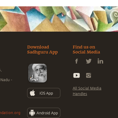
Download
Find us on
Sadhguru App
Social Media
s,
 Nadu -
All Social Media
Handles
ndation.org