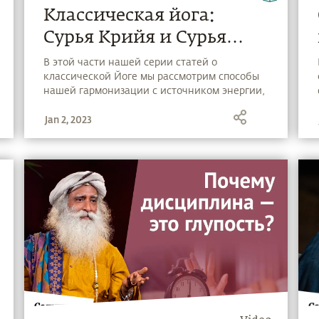
Классическая йога:
Сурья Крийя и Сурья
Шакти
В этой части нашей серии статей о
классической Йоге мы рассмотрим способы
нашей гармонизации с источником энергии,
который мы называем Солнцем.
Jan 2, 2023