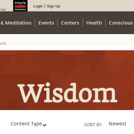
Login
Sign Up
|
hop
 & Meditation
Events
Centers
Health
Conscious 
uru
Wisdom
Content Type
Newest
SORT BY
: