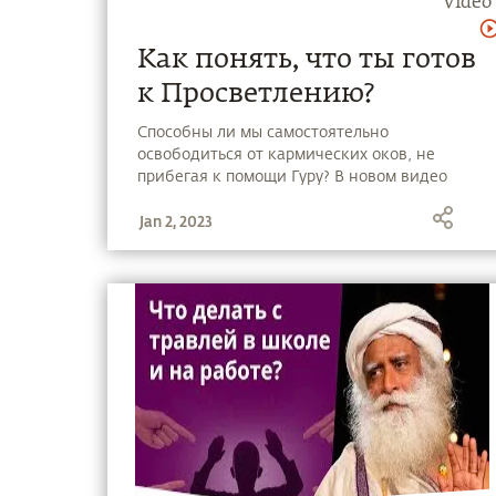
Video
Как понять, что ты готов
к Просветлению?
Способны ли мы самостоятельно
освободиться от кармических оков, не
прибегая к помощи Гуру? В новом видео
Садхгуру рассказывает об «отмычке»,
Jan 2, 2023
которая демонтирует нашу карму и приведёт
к Просветлению.