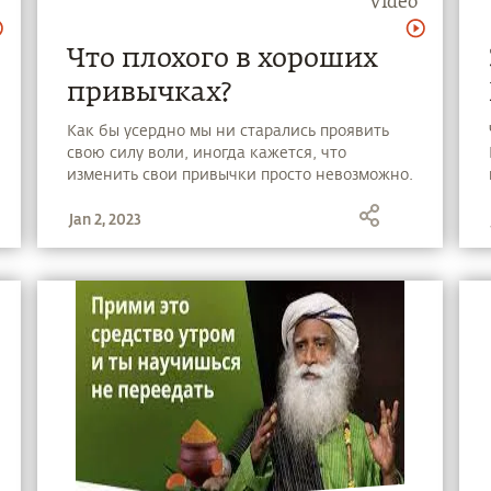
Video
Что плохого в хороших
привычках?
Как бы усердно мы ни старались проявить
свою силу воли, иногда кажется, что
изменить свои привычки просто невозможно.
Смотрите в новом видео совет Садхгуру о
Jan 2, 2023
том, как выйти из замкнутого круга
неосознанности и перезаписать свои
сценарии и шаблоны по своему усмотрению.