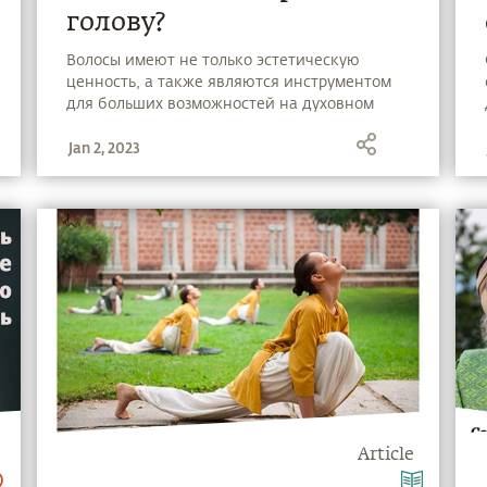
голову?
Волосы имеют не только эстетическую
ценность, а также являются инструментом
для больших возможностей на духовном
пути. Как наличие или отсутствие волос на
Jan 2, 2023
голове, а также головной убор могут влиять
на энергии в нашем теле – смотрите в новом
видео Садхгуру.
Article