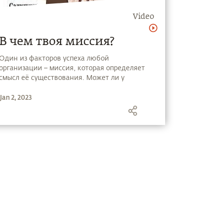
Video
В чем твоя миссия?
Один из факторов успеха любой
организации – миссия, которая определяет
смысл её существования. Может ли у
человека быть своя миссия? Садхгуру
Jan 2, 2023
говорит о том, что у самой Жизни уже есть
миссия и вы можете ей только
посодействовать. Как это сделать? –
смотрите в новом видео.