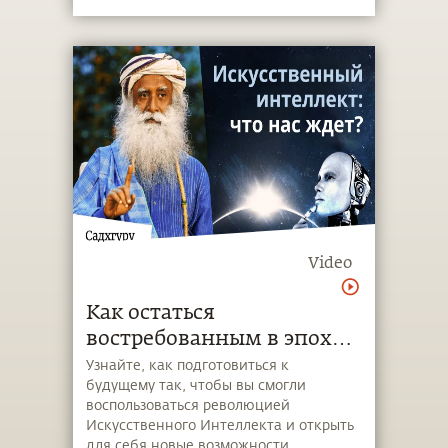
положения.
Video
Как остаться
востребованным в эпоху
ИИ?
Узнайте, как подготовиться к
будущему так, чтобы вы смогли
воспользоваться революцией
Искусственного Интеллекта и открыть
для себя новые возможности.