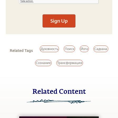
Sign Up
Духовность
Поиск
Йога
Садхана
Related Tags
Сознание
Трансформация
Related Content