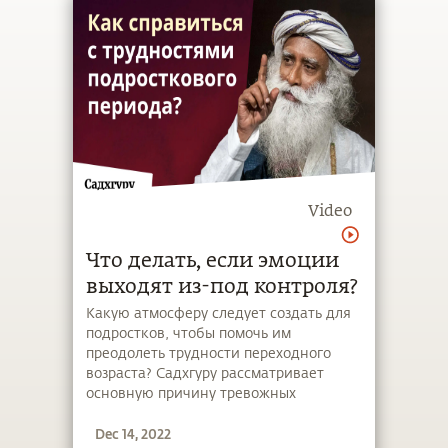
Video
Что делать, если эмоции
выходят из-под контроля?
Какую атмосферу следует создать для
подростков, чтобы помочь им
преодолеть трудности переходного
возраста? Садхгуру рассматривает
основную причину тревожных
расстройств среди молодежи и
Dec 14, 2022
предлагает йогический выход из этого