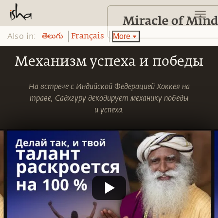
Also in:
More
తెలుగు
Français
Механизм успеха и победы
На встрече с Индийской Федерацией Хоккея на
траве, Садхгуру декодирует механику победы
и успеха.