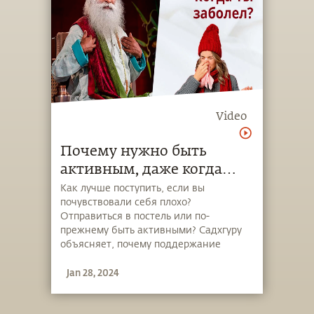
Video
Почему нужно быть
активным, даже когда
вам плохо?
Как лучше поступить, если вы
почувствовали себя плохо?
Отправиться в постель или по-
прежнему быть активными? Садхгуру
объясняет, почему поддержание
активности так важно для нашего
Jan 28, 2024
здоровья.