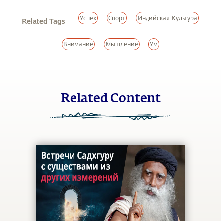
Успех
Спорт
Индийская Культура
Related Tags
Внимание
Мышление
Ум
Related Content