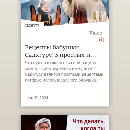
Video
Рецепты бабушки
Садхгуру: 5 простых и
вкусных способов защиты
Что нужно включить в свой рацион
зимой, чтобы укрепить иммунитет?
от гриппа
Садхгуру делится простыми рецептами,
которые использовала его бабушка.
Jan 31, 2024