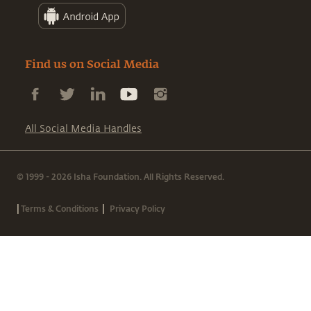
Find us on Social Media
All Social Media Handles
© 1999 - 2026 Isha Foundation. All Rights Reserved.
|
|
Terms & Conditions
Privacy Policy