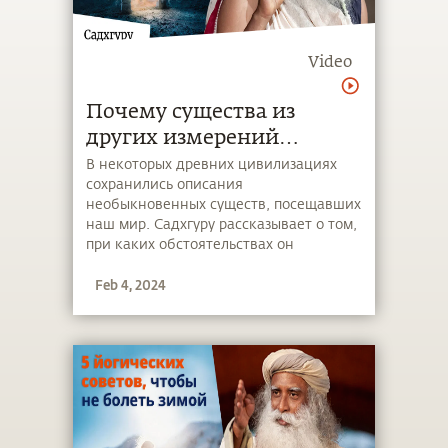
Video
Почему существа из
других измерений
посещают наш мир?
В некоторых древних цивилизациях
сохранились описания
необыкновенных существ, посещавших
наш мир. Садхгуру рассказывает о том,
при каких обстоятельствах он
встречался с существами из других
Feb 4, 2024
измерений и какова их роль в нашей
цивилизации.