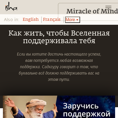
Also in:
More
English
Français
Как жить, чтобы Вселенная
поддерживала тебя
Если вы хотите достичь настоящего успеха,
вам потребуется любая возможная
поддержка. Садхгуру говорит о том, что
буквально всё должно поддерживать вас на
этом пути.