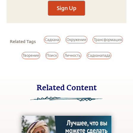
Sign Up
Садхана
Окружение
Трансформация
Related Tags
Творение
Поиск
Личность
Садханапада
Related Content