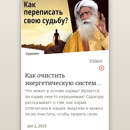
Video
Как очистить
энергетическую систему
от кармического
Что лежит в основе кармы? Является
ли карма чем-то нерушимым? Садхгуру
отпечатка?
рассказывает о том, как карма
отпечатана в наших энергиях и можно
ли их очистить, чтобы творить свою
судьбу самому.
Jan 2, 2023