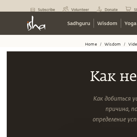
Subscribe
Volunteer
Donate
S
Sadhguru
Wisdom
Yoga
Home
Wisdom
Vid
/
/
Как не
Как добиться у
причина, п
определение ус