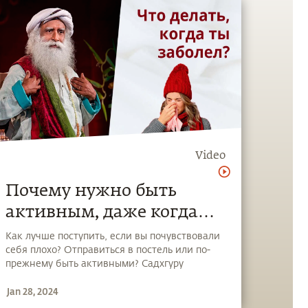
Video
Почему нужно быть
активным, даже когда
вам плохо?
Как лучше поступить, если вы почувствовали
себя плохо? Отправиться в постель или по-
прежнему быть активными? Садхгуру
объясняет, почему поддержание активности
Jan 28, 2024
так важно для нашего здоровья.