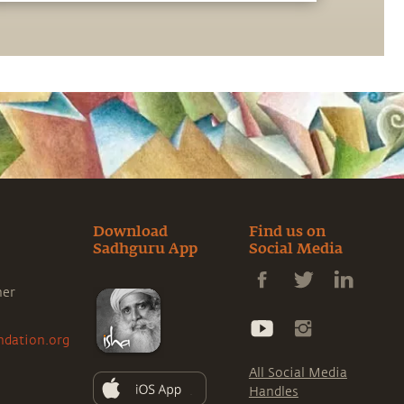
Download
Find us on
Sadhguru App
Social Media
ner
ndation.org
All Social Media
Handles