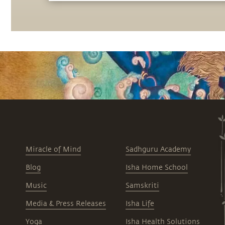
нашей цивилизации.
Miracle of Mind
Sadhguru Academy
Blog
Isha Home School
Music
Samskriti
Media & Press Releases
Isha Life
Yoga
Isha Health Solutions