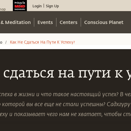
Login
Sign Up
|
hop
 & Meditation
Events
Centers
Conscious Planet
eo
Как Не Сдаться На Пути К Успеху?
/
 сдаться на пути к 
спеха в жизни и что такое настоящий успех? В ч
о которой вы все еще не стали успешны? Садхгуру
пеху и показывает чего нам не хватает, чтобы с