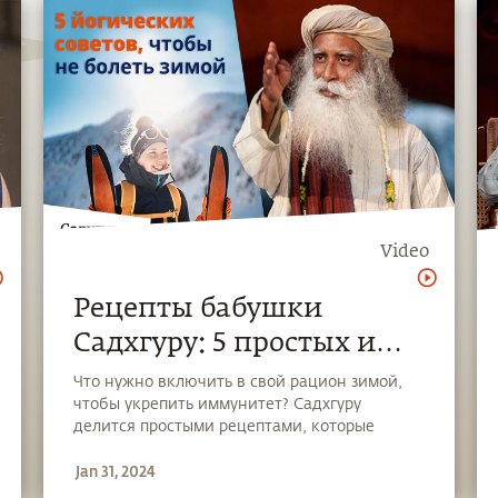
Video
Рецепты бабушки
Садхгуру: 5 простых и
вкусных способов
Что нужно включить в свой рацион зимой,
чтобы укрепить иммунитет? Садхгуру
защиты от гриппа
делится простыми рецептами, которые
использовала его бабушка.
Jan 31, 2024