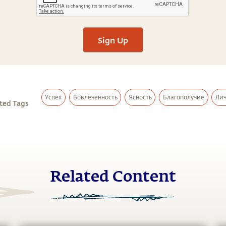
Sign Up
Успех
Вовлеченность
Ясность
Благополучие
Лич
ted Tags
Related Content