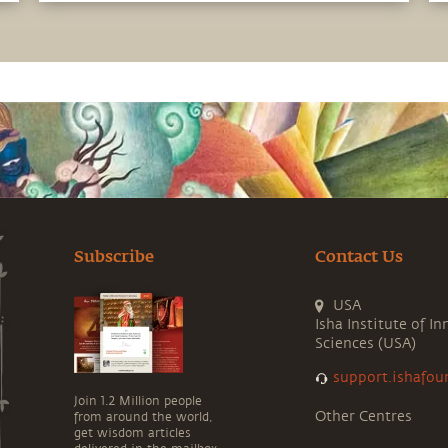
Subscribe
Contact Us
USA
Isha Institute of In
Sciences (USA)
support.ishafou
Join 1.2 Million people
Other Centres
from around the world,
get wisdom articles