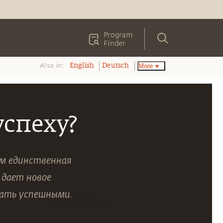
Program
Finder
Also in:
More
English
Deutsch
успеху?
ем единственная
 дает новое
тать успешными.