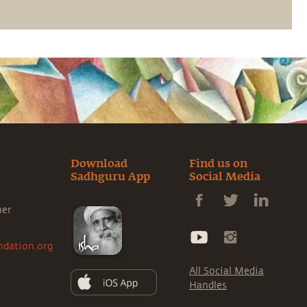
распределение инвестиций — ключевые
факторы, от которых зависит будущее
человечества.
Download
Find us on
Sadhguru App
Social Media
ner
ndation.org
All Social Media
Handles