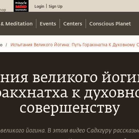
Login
Sign Up
|
hop
 & Meditation
Events
Centers
Conscious Planet
eo
Испытания Великого Йогина: Путь Горакхнатха К Духовному 
/
ния великого йогин
ракхнатха к духовн
совершенству
еликого йогина. В этом видео Садхгуру рассказ