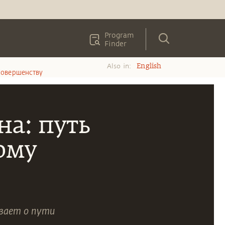
Program
Finder
Also in:
English
Совершенству
а: путь
ому
ывает о пути