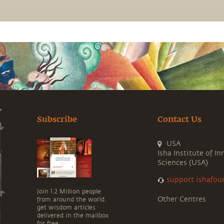
Subscribe
Contact Us
USA
Isha Institute of In
Sciences (USA)
support.ishafou
Join 1.2 Million people
Other Centres
from around the world,
get wisdom articles
delivered in the mailbox
for free.