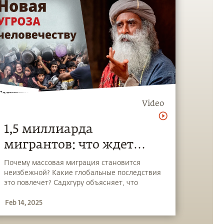
Video
1,5 миллиарда
мигрантов: что ждет
мир в ближайшее
Почему массовая миграция становится
неизбежной? Какие глобальные последствия
десятилетие?
это повлечет? Садхгуру объясняет, что
решение — не в возведении стен, а в
Feb 14, 2025
создании достойных условий жизни в
родных странах. Экологические проблемы,
истощение почвы и неравномерное