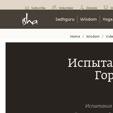
Subscribe
Volunteer
Donate
S
Sadhguru
Wisdom
Yoga
Home
Wisdom
Vid
/
/
Испыта
Го
Испытания в