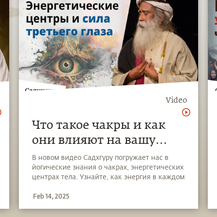
Video
Что такое чакры и как
они влияют на вашу
жизнь?
В новом видео Садхгуру погружает нас в
йогические знания о чакрах, энергетических
центрах тела. Узнайте, как энергия в каждом
из них влияет на вашу силу, творчество,
Feb 14, 2025
внутренний покой и экстаз.