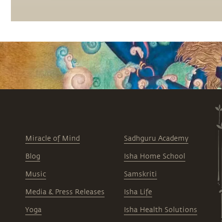
Miracle of Mind
Sadhguru Academy
Blog
Isha Home School
Music
Samskriti
Media & Press Releases
Isha Life
Yoga
Isha Health Solutions