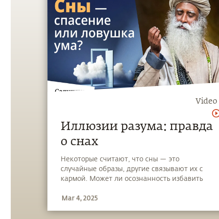
Video
Иллюзии разума: правда
о снах
Некоторые считают, что сны — это
случайные образы, другие связывают их с
кармой. Может ли осознанность избавить
человека от этих иллюзий, или сновидения
Mar 4, 2025
— это часть нашей судьбы?