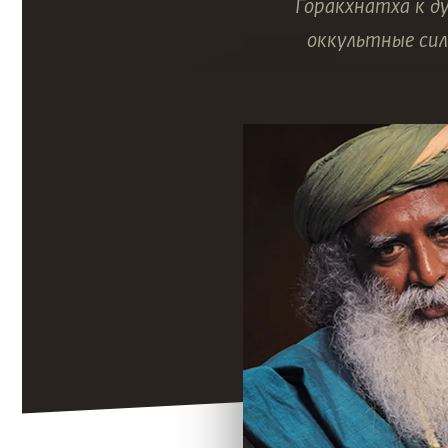
Горакхнатха к д
оккультные сил