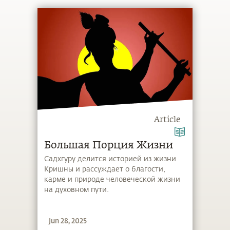
Article
Большая Порция Жизни
Садхгуру делится историей из жизни
Кришны и рассуждает о благости,
карме и природе человеческой жизни
на духовном пути.
Jun 28, 2025