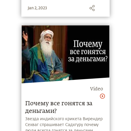
непростыми отношениями с людьми.
Jan 2, 2023
Можно ли оправдать достигнутым
успехом плохое отношение к людям?
Video
Почему все гонятся за
деньгами?
Звезда индийского крикета Вирендер
Сехваг спрашивает Садхгуру почему
люди всегда гонятся за деньгами.