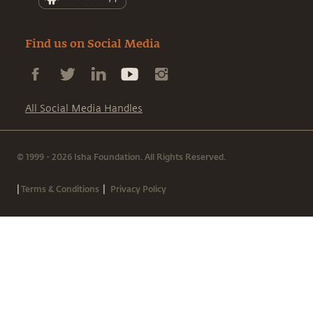
Find us on Social Media
All Social Media Handles
© 1999 - 2026 Isha Foundation. All Rights Reserved.
|
|
Terms & Conditions
Privacy Policy