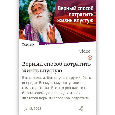
Video
Верный способ потратить
жизнь впустую
Быть первым, быть лучше других, быть
впереди. Всему этому нас учили с
самого детства. Все это рождает в нас
бессмысленную спешку, которая
является верным способом потратить
жизнь впустую. И от этого так просто
Jan 2, 2023
не избавиться, если вы только не
измените кое-что в себе.