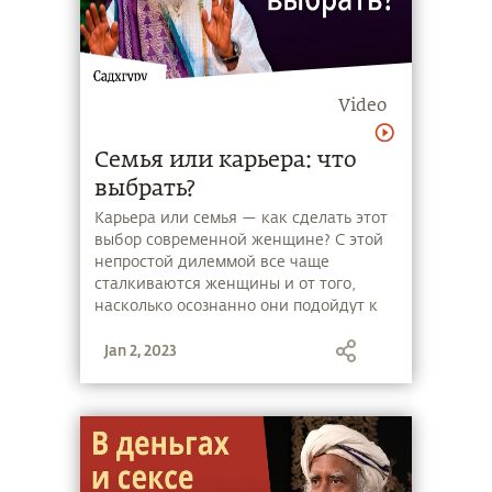
Video
Семья или карьера: что
выбрать?
Карьера или семья — как сделать этот
выбор современной женщине? С этой
непростой дилеммой все чаще
сталкиваются женщины и от того,
насколько осознанно они подойдут к
нему, зависит их благополучие и
Jan 2, 2023
благополучие их семьи.