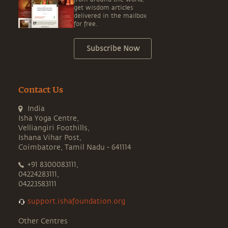
get wisdom articles
delivered in the mailbox
for free.
Subscribe Now
Contact Us
India
Isha Yoga Centre,
Velliangiri Foothills,
Ishana Vihar Post,
Coimbatore, Tamil Nadu - 641114
+91 8300083111,
04224283111,
04223583111
support.ishafoundation.org
Other Centres