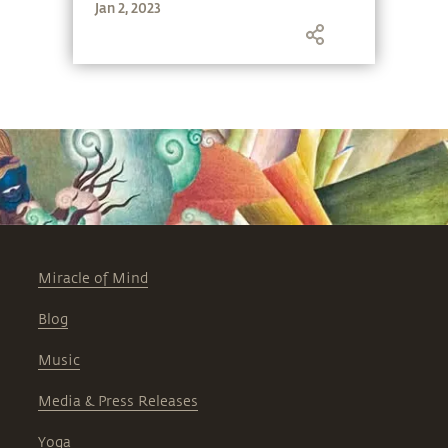
Jan 2, 2023
Miracle of Mind
Blog
Music
Media & Press Releases
Yoga