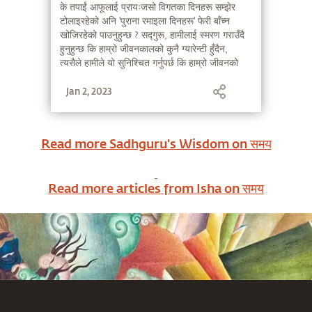
के तपाईं आफूलाई प्रायःजसो विगतका दिनहरू सम्झेर
टोलाइरहेको अनि 'पुराना रमाइला दिनहरू' फेरी बाँच्न
खोजिरहेको पाउनुहुन्छ ? सद्गुरू, हामीलाई स्मरण गराउँदै
हुनुहुन्छ कि हाम्रो जीवनकालको कुनै ग्यारेन्टी हुँदैन,
त्यसैले हामीले यो सुनिश्चित गर्नुपर्छ कि हाम्रो जीवनको
सबैभन्दा राम्रो दिन 'आज' हो, न कि 'हिजो' ।
Jan 2, 2023
Read more Sadhguru's Wisdom on
समय
Read more articles from Isha on
समय