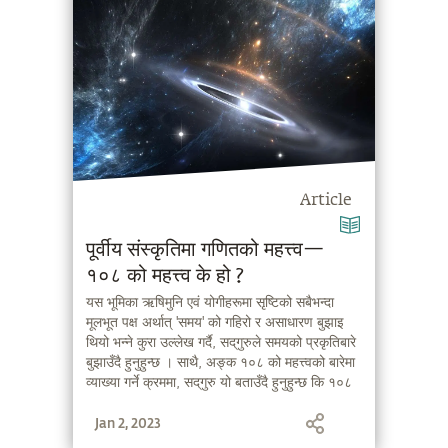
Article
पूर्वीय संस्कृतिमा गणितको महत्त्व—
१०८ को महत्त्व के हो ?
यस भूमिका ऋषिमुनि एवं योगीहरूमा सृष्टिको सबैभन्दा
मूलभूत पक्ष अर्थात् 'समय' को गहिरो र असाधारण बुझाइ
थियो भन्ने कुरा उल्लेख गर्दै, सद्‌गुरुले समयको प्रकृतिबारे
बुझाउँदै हुनुहुन्छ । साथै, अङ्क १०८ को महत्त्वको बारेमा
व्याख्या गर्ने क्रममा, सद्‌गुरु यो बताउँदै हुनुहुन्छ कि १०८
मनुष्यको निम्ति मात्र नभई पृथ्वी र सौर्य प्रणालीको
Jan 2, 2023
सन्दर्भमा समेत महत्त्वपूर्ण छ ।