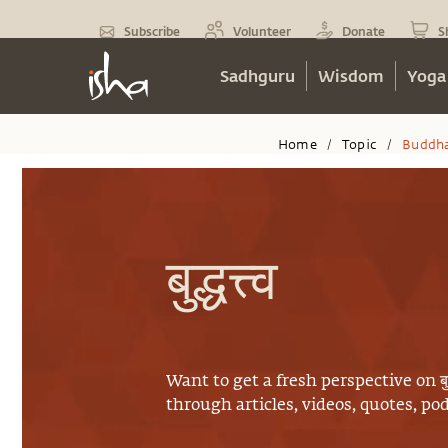
Subscribe
Volunteer
Donate
S
Sadhguru
Wisdom
Yoga
Home
Topic
Buddh
/
/
बुद्धत्त्व
Want to get a fresh perspective on
बु
through articles, videos, quotes, p