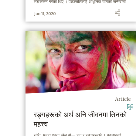
सङ्कलन गरेका थिए । पतञ्जलिलाई आधुनिक योगको जन्मदाता
समेत भनिन्छ । आउनुहोस्, सद्‌गुरुमार्फत जानौँ अद्वितीय विद्वान
Jun 11, 2020
महर्षि पतञ्जलिको बारेमा....
Article
रङ्गहरूको अर्थ अनि जीवनमा तिनको
महत्त्व
सृष्टि, फगत एउटा खेल हो— राग र रङ्गहरूको । फाल्गुनको