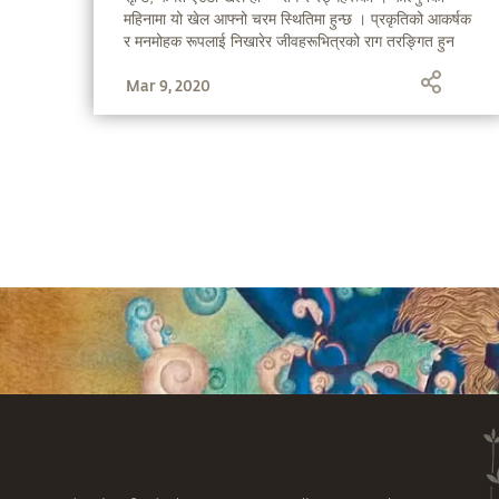
महिनामा यो खेल आफ्नो चरम स्थितिमा हुन्छ । प्रकृतिको आकर्षक
र मनमोहक रूपलाई निखारेर जीवहरूभित्रको राग तरङ्गित हुन
थाल्दछ । जब यो भित्री तरङ्ग बाहिर प्रकट हुन्छ, तब उत्सवको
Mar 9, 2020
रूप लिन्छ अनि रङ्गहरूको पर्व होली मनाइन्छ ।