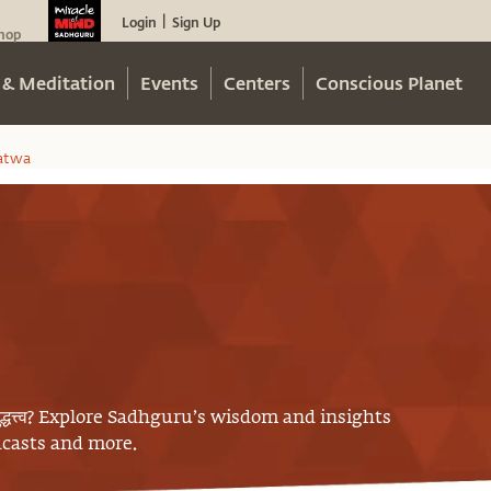
Login
Sign Up
|
hop
 & Meditation
Events
Centers
Conscious Planet
atwa
द्धत्त्व
? Explore Sadhguru’s wisdom and insights
odcasts and more.