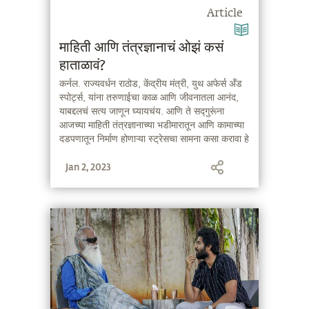
Article
माहिती आणि तंत्रज्ञानाचं ओझं कसं
हाताळावं?
कर्नल. राज्यवर्धन राठोड, केंद्रीय मंत्री, युथ अफेर्स अँड
स्पोर्ट्स, यांना तरुणाईचा काळ आणि जीवनातला आनंद,
याबद्दलचं सत्य जाणून घ्यायचंय. आणि ते सद्गुरूंना
आजच्या माहिती तंत्रज्ञानाच्या भडीमारातून आणि कामाच्या
दडपणातून निर्माण होणाऱ्या स्ट्रेसचा सामना कसा करावा हे
विचारतायत.
Jan 2, 2023