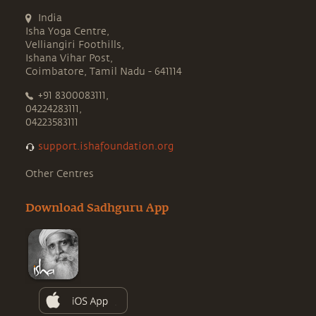
India
Isha Yoga Centre,
Velliangiri Foothills,
Ishana Vihar Post,
Coimbatore, Tamil Nadu - 641114
+91 8300083111,
04224283111,
04223583111
support.ishafoundation.org
Other Centres
Download Sadhguru App