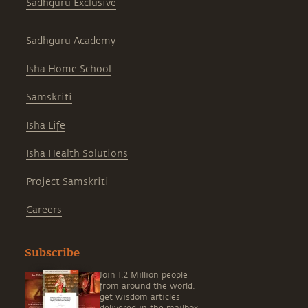
Sadhguru Exclusive
Sadhguru Academy
Isha Home School
Samskriti
Isha Life
Isha Health Solutions
Project Samskriti
Careers
Subscribe
Join 1.2 Million people
from around the world,
get wisdom articles