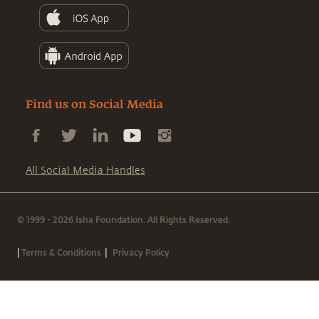
Find us on Social Media
All Social Media Handles
© 1999 - 2026 Isha Foundation. All Rights Reserved.
|
|
Terms & Conditions
Privacy Policy