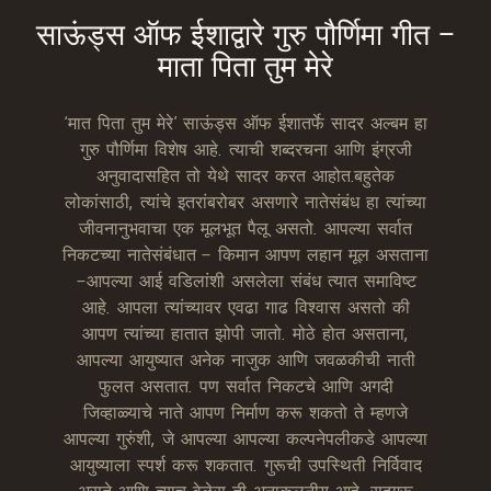
साऊंड्स ऑफ ईशाद्वारे गुरु पौर्णिमा गीत –
माता पिता तुम मेरे
‘मात पिता तुम मेरे’ साऊंड्स ऑफ ईशातर्फे सादर अल्बम हा
गुरु पौर्णिमा विशेष आहे. त्याची शब्दरचना आणि इंग्रजी
अनुवादासहित तो येथे सादर करत आहोत.बहुतेक
लोकांसाठी, त्यांचे इतरांबरोबर असणारे नातेसंबंध हा त्यांच्या
जीवनानुभवाचा एक मूलभूत पैलू असतो. आपल्या सर्वात
निकटच्या नातेसंबंधात – किमान आपण लहान मूल असताना
–आपल्या आई वडिलांशी असलेला संबंध त्यात समाविष्ट
आहे. आपला त्यांच्यावर एवढा गाढ विश्वास असतो की
आपण त्यांच्या हातात झोपी जातो. मोठे होत असताना,
आपल्या आयुष्यात अनेक नाजुक आणि जवळकीची नाती
फुलत असतात. पण सर्वात निकटचे आणि अगदी
जिव्हाळ्याचे नाते आपण निर्माण करू शकतो ते म्हणजे
आपल्या गुरुंशी, जे आपल्या आपल्या कल्पनेपलीकडे आपल्या
आयुष्याला स्पर्श करू शकतात. गुरूची उपस्थिती निर्विवाद
असते आणि त्याच वेळेस ती अनाकलनीय आहे. सद्गुरू