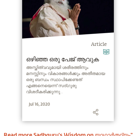
Article
ഒഴിഞ്ഞ ഒരു പേജ് ആവുക
അസ്തിത്വവുമായി ശരീരത്തിനും
മനസ്സിനും വികാരങ്ങൾക്കും അതീതമായ
ഒരു ബന്ധം സ്ഥാപിക്കേണ്ടത്
എങ്ങനെയെന്ന് സദ്ഗുരു
വിശദീകരിക്കുന്നു .
Jul 16, 2020
Read more Sadhguru's Wisdom on
യാഥാർത്ഥ്യം"