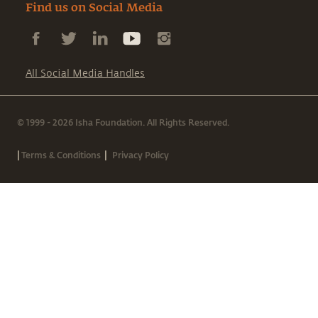
Find us on Social Media
All Social Media Handles
© 1999 - 2026 Isha Foundation. All Rights Reserved.
|
|
Terms & Conditions
Privacy Policy