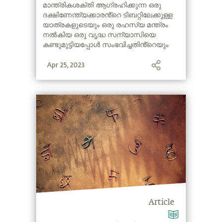
Funny Story of a Man who
മാന്ത്രികശക്തി ആഗ്രഹിക്കുന്ന ഒരു
ദക്ഷിണേന്ത്യക്കാരൻ്റെ ടിബറ്റിലേക്കുള്ള
learnt a secret mantra
യാത്രകളുടെയും ഒരു രഹസ്യ മന്ത്രം
നൽകിയ ഒരു വൃദ്ധ സന്യാസിയെ
കണ്ടുമുട്ടിയപ്പോൾ സംഭവിച്ചതിൻ്റെയും
കഥ സദ്ഗുരു നമ്മോട് പറയുന്നു.
Apr 25, 2023
Article