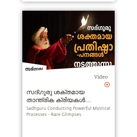
Video
സദ്ഗുരു ശക്തമായ
താന്ത്രിക ക്രിയകൾ
നടത്തുന്നു
Sadhguru Conducting Powerful Mystical
Processes - Rare Glimpses