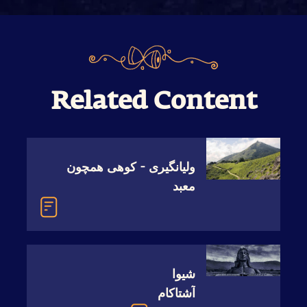
Related Content
‫‫‫‫‫ولیانگیری - کوهی همچون
معبد
‫‫‫‫‫شیوا
آشتاکام