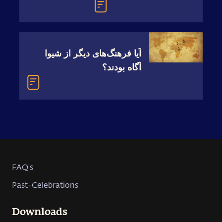
‫‫‫‫‫‫‫‫‫‫‫‫آیا فرهنگ‌های دیگر از شیوا
آگاه بودند؟
FAQ's
Past-Celebrations
Downloads