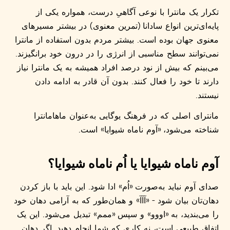
تکرار یک مانترا با نوعی آگاهیِ درست، همواره یکی از
پایه‌ای‌ترین انواع سادانا (تمرین معنوی) در بیشتر مسیرهای
معنوی جهان بوده است. بیشتر مردم بدون استفاده از مانترا
نمی‌توانند سطح مناسبی از انرژی را در درون خود برانگیزند.
می‌بینم که بیش از نود درصد افراد همیشه به یک مانترا نیاز
دارند تا خود را فعال کنند. بدون آن قادر به ادامه دادن
نیستند.
مانترای اصلی که در فرهنگ یوگایی به‌عنوان ماهامانترا
شناخته می‌شود، «آوم ناماه شیوایا» است.
آوم ناماه شیوایا یا اُم ناماه شیوایا؟
صدای آوم نباید به‌صورت «اُم» ادا شود. این باید با باز کردن
دهان‌تان بیان شود - «آآآ» و همان‌طور که به آرامی دهان خود
را می‌بندید، به «اووو» و سپس «ممم» تبدیل می‌شود. این یک
اتفاق طبیعی است، نه کاری که شما انجام دهید. اگر دهان