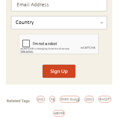
Sign Up
ಭಯ
ಸತ್ಯ
ದೇಶದ ಮುಖ್ಯತ್ವ
ಧರ್ಮ
ಶೋಧನೆ"
Related Tags
ಆರ್ಥಿಕತೆ