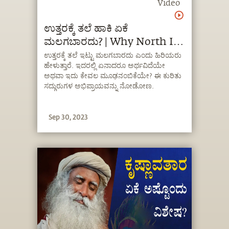
Video
ಉತ್ತರಕ್ಕೆ ತಲೆ ಹಾಕಿ ಏಕೆ
ಮಲಗಬಾರದು? | Why North Is
Not The Best Direction To
ಉತ್ತರಕ್ಕೆ ತಲೆ ಇಟ್ಟು ಮಲಗಬಾರದು ಎಂದು ಹಿರಿಯರು
ಹೇಳುತ್ತಾರೆ. ಇದರಲ್ಲಿ ಏನಾದರೂ ಅರ್ಥವಿದೆಯೇ
Sleep | Kannada
ಅಥವಾ ಇದು ಕೇವಲ ಮೂಢನಂಬಿಕೆಯೇ? ಈ ಕುರಿತು
ಸದ್ಗುರುಗಳ ಅಭಿಪ್ರಾಯವನ್ನು ನೋಡೋಣ.
Sep 30, 2023