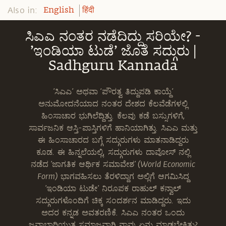
Also in:
English
हिंदी
ಸಿಎಎ ನಂತರ ನಡೆದಿದ್ದು ಸರಿಯೇ? -
’ಇಂಡಿಯಾ ಟುಡೆ’ ಜೊತೆ ಸದ್ಗುರು |
Sadhguru Kannada
’ಸಿಎಎ’ ಅಥವಾ ‘ಪೌರತ್ವ ತಿದ್ದುಪಡಿ ಕಾಯ್ದೆ’
ಅನುಮೋದನೆಯಾದ ನಂತರ ದೇಶದ ಕೆಲವೆಡೆಗಳಲ್ಲಿ
ಹಿಂಸಾಚಾರ ಭುಗಿಲೆದ್ದಿತ್ತು. ಕೆಲವು ಕಡೆ ಬಸ್ಸುಗಳಿಗೆ,
ಸಾರ್ವಜನಿಕ ಆಸ್ತಿ-ಪಾಸ್ತಿಗಳಿಗೆ ಹಾನಿಯಾಗಿತ್ತು. ಸಿಎಎ ಮತ್ತು
ಈ ಹಿಂಸಾಚಾರದ ಬಗ್ಗೆ ಸದ್ಗುರುಗಳು ಮಾತನಾಡಿದ್ದರು
ಕೂಡ. ಈ ಹಿನ್ನಲೆಯಲ್ಲಿ, ಸದ್ಗುರುಗಳು ದಾವೋಸ್ ನಲ್ಲಿ
ನಡೆದ ’ಜಾಗತಿಕ ಆರ್ಥಿಕ ಸಮಾವೇಶ’ (World Economic
Form) ಭಾಗವಹಿಸಲು ತೆರಳಿದ್ದಾಗ ಅಲ್ಲಿಗೆ ಆಗಮಿಸಿದ್ದ
’ಇಂಡಿಯಾ ಟುಡೇ’ ನಿರೂಪಕ ರಾಹುಲ್ ಕನ್ವಾಲ್
ಸದ್ಗುರುಗಳೊಂದಿಗೆ ಚಿಕ್ಕ ಸಂದರ್ಶನ ಮಾಡಿದ್ದರು. ಇದು
ಅದರ ಕನ್ನಡ ಅವತರಣಿಕೆ. ಸಿಎಎ ನಂತರ ಒಂದು
ಜವಾಬ್ದಾರಿಯುತ ಸಮಾಜವಾಗಿ ನಾವು ಏನು ಮಾಡಬೇಕಿತ್ತು?