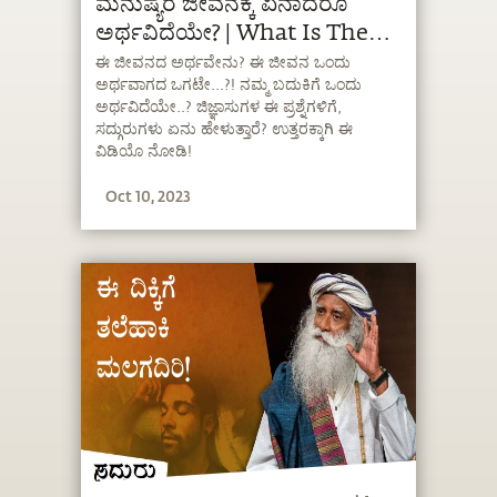
ಮನುಷ್ಯರ ಜೀವನಕ್ಕೆ ಏನಾದರೂ
ಅರ್ಥವಿದೆಯೇ? | What Is The
Meaning Of Life? |
ಈ ಜೀವನದ ಅರ್ಥವೇನು? ಈ ಜೀವನ ಒಂದು
ಅರ್ಥವಾಗದ ಒಗಟೇ...?! ನಮ್ಮ ಬದುಕಿಗೆ ಒಂದು
Sadhguru Kannada
ಅರ್ಥವಿದೆಯೇ..? ಜಿಜ್ಞಾಸುಗಳ ಈ ಪ್ರಶ್ನೆಗಳಿಗೆ,
ಸದ್ಗುರುಗಳು ಏನು ಹೇಳುತ್ತಾರೆ? ಉತ್ತರಕ್ಕಾಗಿ ಈ
ವಿಡಿಯೊ ನೋಡಿ!
Oct 10, 2023