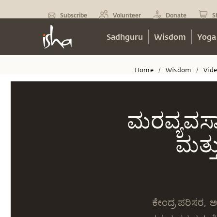
Subscribe
Volunteer
Donate
S
Sadhguru
Wisdom
Yoga
Home
Wisdom
Vid
/
/
ಮರವ್ಯವಸಾ
ಮತ್ತ
ಕೇಂದ್ರ ಪರಿಸರ, 