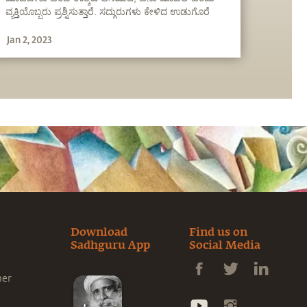
ವ್ಯಕ್ತಿಯೊಬ್ಬರು ಪ್ರಶ್ನಿಸುತ್ತಾರೆ. ಸದ್ಗುರುಗಳು ಕೇಳಿದ ಉಡುಗೊರೆ
ಏನು ಗೊತ್ತಾ?
Jan 2, 2023
Download
Find us on
Sadhguru App
Social Media
ner