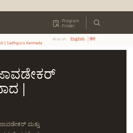
Program
Finder
Also in:
English
हिंदी
ಂವಾದ | Sadhguru Kannada
 ಜಾವಡೇಕರ್
ವಾದ |
 ಜಾವಡೇಕರ್ ಮತ್ತು