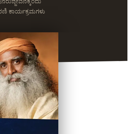
ುನರುಜ್ಜೀವನಕ್ಕೆಂದು
ರಣಿ ಕಾರ್ಯಕ್ರಮಗಳು