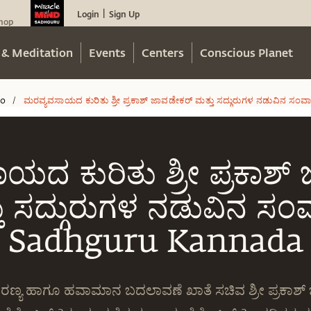
Login
Sign Up
|
hop
 & Meditation
Events
Centers
Conscious Planet
eo
ಮರವ್ಯವಸಾಯದ ಕುರಿತು ಶ್ರೀ ಪ್ರಕಾಶ್ ಜಾವಡೇಕರ್ ಮತ್ತು ಸದ್ಗುರುಗಳ ನಡುವಿನ ಸ
/
ಯದ ಕುರಿತು ಶ್ರೀ ಪ್ರಕಾಶ್
ು ಸದ್ಗುರುಗಳ ನಡುವಿನ ಸಂ
Sadhguru Kannada
ಅರಣ್ಯ ಹಾಗೂ ಹವಾಮಾನ ಬದಲಾವಣೆ ಖಾತೆ ಸಚಿವ ಶ್ರೀ ಪ್ರಕಾಶ್