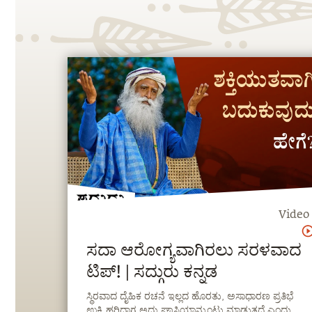
Video
ಸದಾ ಆರೋಗ್ಯವಾಗಿರಲು ಸರಳವಾದ
ಟಿಪ್! | ಸದ್ಗುರು ಕನ್ನಡ
ಸ್ಥಿರವಾದ ದೈಹಿಕ ರಚನೆ ಇಲ್ಲದ ಹೊರತು, ಅಸಾಧಾರಣ ಪ್ರತಿಭೆ
ಉಕ್ಕಿ ಹರಿದಾಗ ಅದು ಘಾಸಿಯಾನ್ನುಂಟು ಮಾಡುತ್ತದೆ ಎಂದು