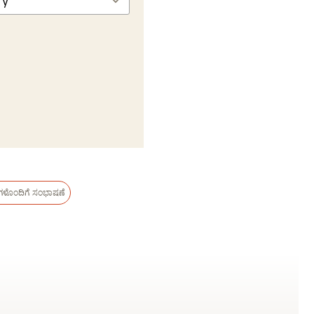
ುಗಳೊಂದಿಗೆ ಸಂಭಾಷಣೆ