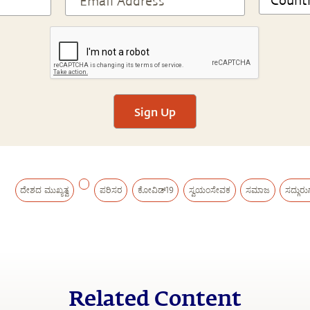
Sign Up
ದೇಶದ ಮುಖ್ಯತ್ವ
ಪರಿಸರ
ಕೋವಿಡ್19
ಸ್ವಯಂಸೇವಕ
ಸಮಾಜ
ಸದ್ಗುರ
Related Content