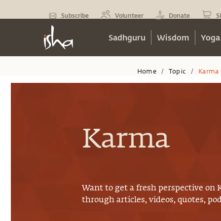
Subscribe
Volunteer
Donate
S
Sadhguru
Wisdom
Yoga
Home
Topic
Karma
/
/
Karma
Want to get a fresh perspective on
through articles, videos, quotes, p