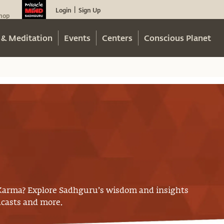
Login
Sign Up
|
hop
 & Meditation
Events
Centers
Conscious Planet
Karma
? Explore Sadhguru’s wisdom and insights
odcasts and more.