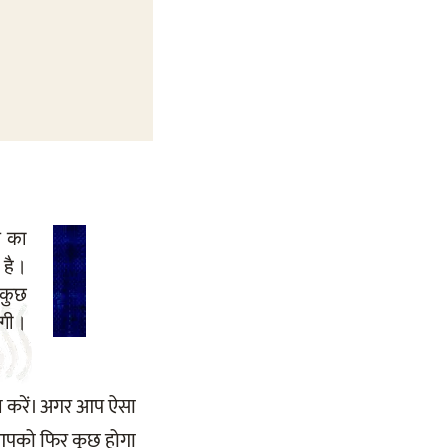
 का
 है।
 कुछ
एगी।
ल करें। अगर आप ऐसा
 आपको फिर कुछ होगा