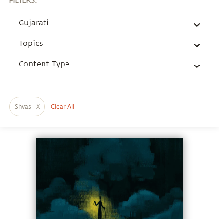
FILTERS
:
Gujarati
Topics
Content Type
Shvas
X
Clear All