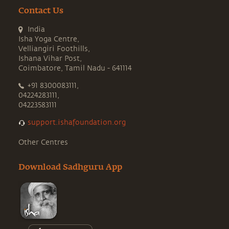
Contact Us
India
Isha Yoga Centre,
Velliangiri Foothills,
Ishana Vihar Post,
Coimbatore, Tamil Nadu - 641114
+91 8300083111,
04224283111,
04223583111
support.ishafoundation.org
Other Centres
Download Sadhguru App