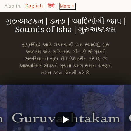
Also in:
More
English
हिंदी
ગુરુઅષ્ટકમ | ડમરુ | આદિયોગી જાપ |
Sounds of Isha | ગુરુઅષ્ટકમ
સુપ્રસિદ્ધ આદિ શંકરાચાર્ય દ્વારા રચાયેલું, ગુરુ
અષ્ટકમ એક ભક્તિમય ગીત છે જે ગુરુની
જરૂરિયાતને સુંદર રીતે ઉદાહરીત કરે છે, જે
આધ્યાત્મિક શોધકને ગુરુના કમળ સમાન ચરણને
નમન કરવા વિનંતી કરે છે.