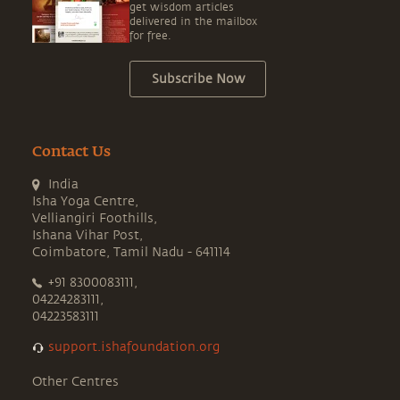
get wisdom articles
delivered in the mailbox
for free.
Subscribe Now
Contact Us
India
Isha Yoga Centre,
Velliangiri Foothills,
Ishana Vihar Post,
Coimbatore, Tamil Nadu - 641114
+91 8300083111,
04224283111,
04223583111
support.ishafoundation.org
Other Centres