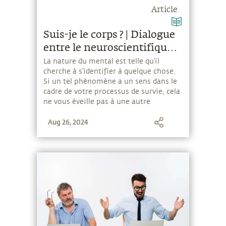
Article
Suis-je le corps ? | Dialogue
entre le neuroscientifique
David Eagleman et
La nature du mental est telle qu’il
cherche à s’identifier à quelque chose.
Sadhguru
Si un tel phénomène a un sens dans le
cadre de votre processus de survie, cela
ne vous éveille pas à une autre
dimension du savoir. Pour cela, le plus
Aug 26, 2024
important est de ne pas s’identifier à
quoi que ce soit.