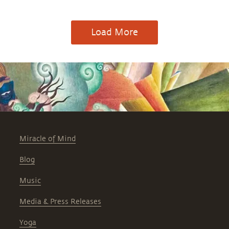
Load More
Miracle of Mind
Blog
Music
Media & Press Releases
Yoga