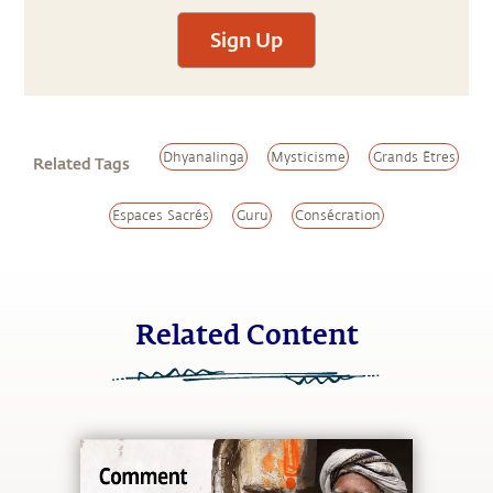
Sign Up
Dhyanalinga
Mysticisme
Grands Êtres
Related Tags
Espaces Sacrés
Guru
Consécration
Related Content