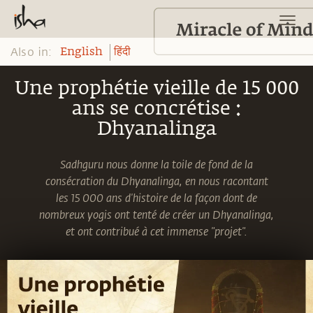
Also in:
English
हिंदी
Une prophétie vieille de 15 000
ans se concrétise :
Dhyanalinga
Sadhguru nous donne la toile de fond de la
consécration du Dhyanalinga, en nous racontant
les 15 000 ans d'histoire de la façon dont de
nombreux yogis ont tenté de créer un Dhyanalinga,
et ont contribué à cet immense "projet".