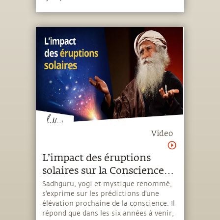
Video
L’impact des éruptions
solaires sur la Conscience
Humaine
Sadhguru, yogi et mystique renommé,
s'exprime sur les prédictions d'une
élévation prochaine de la conscience. Il
répond que dans les six années à venir,