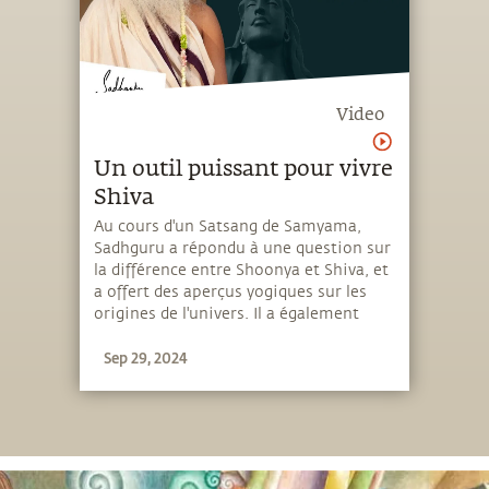
Video
Un outil puissant pour vivre
Shiva
Au cours d'un Satsang de Samyama,
Sadhguru a répondu à une question sur
la différence entre Shoonya et Shiva, et
a offert des aperçus yogiques sur les
origines de l'univers. Il a également
expliqué comment le Samyama permet
Sep 29, 2024
de s'installer plus profondément au
cœur de la connaissance et de cultiver
l'intensité nécessaire pour y parvenir.