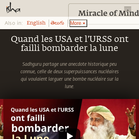
Also in:
More
English
తెలుగు
Quand les USA et l’URSS ont
failli bombarder la lune
Sadhguru partage une anecdote historique peu
connue, celle de deux superpuissances nucléaires
qui voulaient larguer une bombe nucléaire sur la
lune.