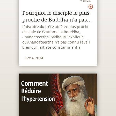
Video
Pourquoi le disciple le plus
proche de Buddha n’a pas
connu l’éveil
L'histoire du frère aîné et plus proche
disciple de Gautama le Bouddha,
Anandateertha. Sadhguru explique
qu'Anandateertha n'a pas connu l’éveil
bien qu'il ait été constamment à
proximité physique du Bouddha, afin
Oct 4, 2024
d'élucider le fait que la proximité ne
détermine pas la grâce du gourou. C'est
plutôt la réceptivité d'une personne qui
compte.