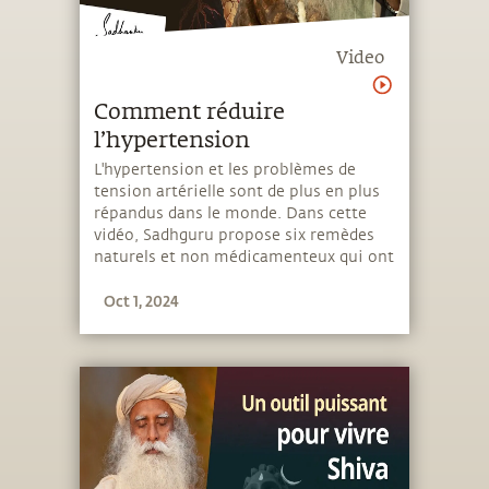
Video
Comment réduire
l’hypertension
L'hypertension et les problèmes de
tension artérielle sont de plus en plus
répandus dans le monde. Dans cette
vidéo, Sadhguru propose six remèdes
naturels et non médicamenteux qui ont
fait leurs preuves et qui peuvent aider à
Oct 1, 2024
prévenir et à réguler l'hypertension et
la tension artérielle.