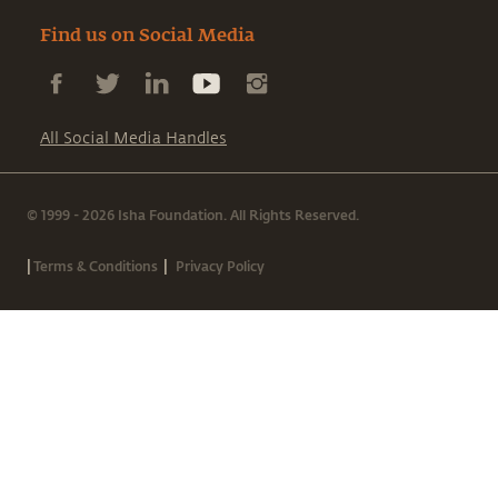
Find us on Social Media
All Social Media Handles
© 1999 - 2026 Isha Foundation. All Rights Reserved.
|
|
Terms & Conditions
Privacy Policy