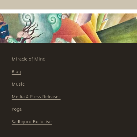
Miracle of Mind
Blog
Music
Media & Press Releases
Yoga
Sadhguru Exclusive