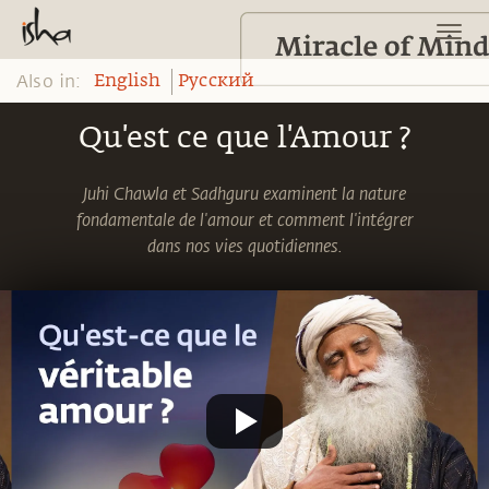
Also in:
English
Pусский
Qu'est ce que l'Amour ?
Juhi Chawla et Sadhguru examinent la nature
fondamentale de l'amour et comment l'intégrer
dans nos vies quotidiennes.