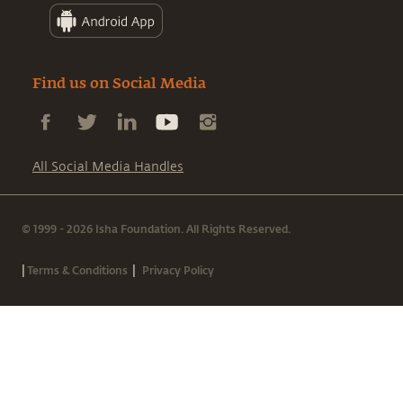
Find us on Social Media
All Social Media Handles
© 1999 - 2026 Isha Foundation. All Rights Reserved.
|
|
Terms & Conditions
Privacy Policy