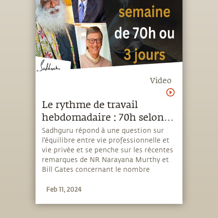
Video
Le rythme de travail
hebdomadaire : 70h selon
Narayana Murthy ou 3 jours
Sadhguru répond à une question sur
l'équilibre entre vie professionnelle et
selon Bill Gates ?
vie privée et se penche sur les récentes
remarques de NR Narayana Murthy et
Bill Gates concernant le nombre
d'heures que les jeunes professionnels
Feb 11, 2024
devraient travailler chaque semaine.