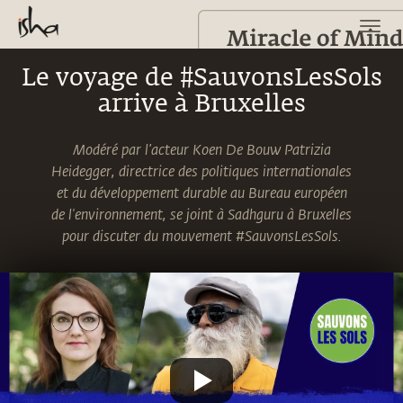
Le voyage de #SauvonsLesSols
arrive à Bruxelles
Modéré par l’acteur Koen De Bouw Patrizia
Heidegger, directrice des politiques internationales
et du développement durable au Bureau européen
de l'environnement, se joint à Sadhguru à Bruxelles
pour discuter du mouvement #SauvonsLesSols.