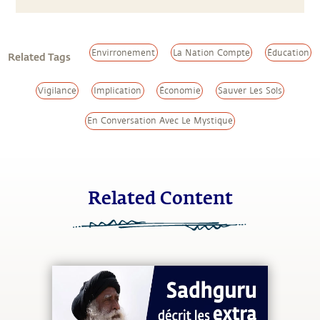
Envirronement
La Nation Compte
Éducation
Related Tags
Vigilance
Implication
Économie
Sauver Les Sols
En Conversation Avec Le Mystique
Related Content