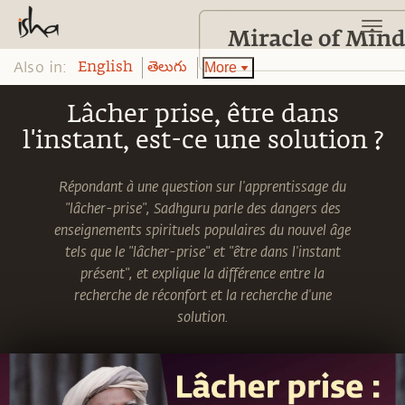
Also in:
More
English
తెలుగు
Lâcher prise, être dans
l'instant, est-ce une solution ?
Répondant à une question sur l'apprentissage du
"lâcher-prise", Sadhguru parle des dangers des
enseignements spirituels populaires du nouvel âge
tels que le "lâcher-prise" et "être dans l'instant
présent", et explique la différence entre la
recherche de réconfort et la recherche d'une
solution.