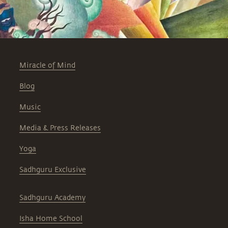
unique, qui combine sa clarté dans la
vie avec les expériences de PDG
éminents, pour aider les dirigeants
d’entreprise à embrasser un
épanouissement spirituel profond et
simultanément réaliser le succès
Miracle of Mind
entrepreneurial. Pour plus
d’informations, visitez
Blog
http://ishaeducation.org/insight
#sadhguru #leadership #business
Music
#croissanceéconomique
#entrepreneuriat
Media & Press Releases
Yoga
Sadhguru Exclusive
Sadhguru Academy
Isha Home School