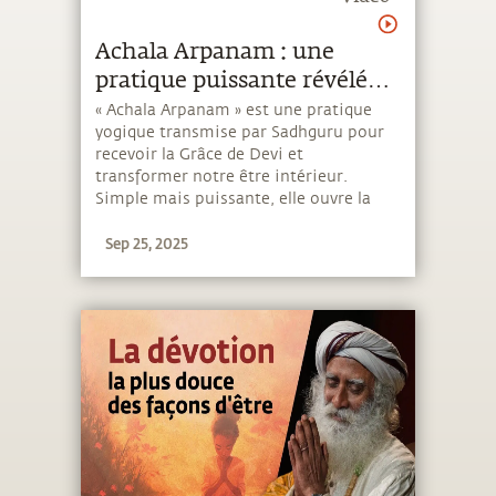
Achala Arpanam : une
pratique puissante révélée
par Sadhguru pour recevoir
« Achala Arpanam » est une pratique
yogique transmise par Sadhguru pour
la Grâce de Devi
recevoir la Grâce de Devi et
transformer notre être intérieur.
Simple mais puissante, elle ouvre la
porte à la stabilité, au calme et à une
Sep 25, 2025
connexion plus profonde avec l’énergie
divine. 🌸🙏 Pratiquez chaque jour et
ressentez la différence.