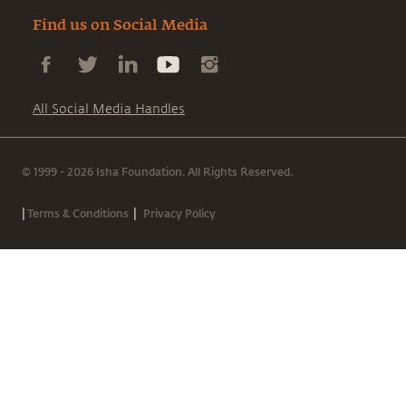
Find us on Social Media
All Social Media Handles
© 1999 - 2026 Isha Foundation. All Rights Reserved.
|
|
Terms & Conditions
Privacy Policy