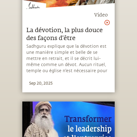
Video
La dévotion, la plus douce
des façons d'être
Sadhguru explique que la dévotion est
une manière simple et belle de se
mettre en retrait, et il se décrit lui-
même comme un dévot. Aucun rituel,
temple ou église n'est nécessaire pour
la dévotion, juste une conscience de sa
Sep 20, 2025
place dans la création.