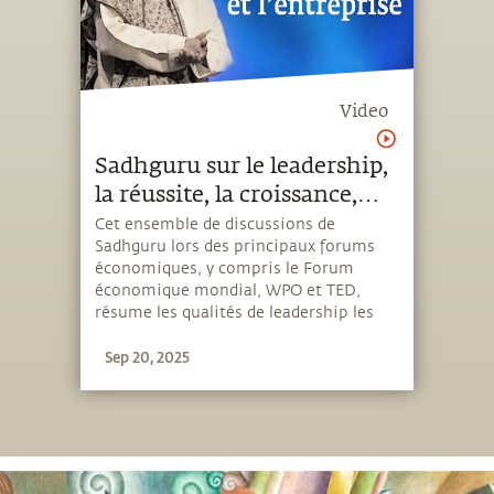
Video
Sadhguru sur le leadership,
la réussite, la croissance,
l’économie inclusive et plus
Cet ensemble de discussions de
Sadhguru lors des principaux forums
économiques, y compris le Forum
économique mondial, WPO et TED,
résume les qualités de leadership les
plus essentielles pour une croissance
Sep 20, 2025
commerciale réussie. Il explore la
nécessité pour les dirigeants du monde
de créer un modèle économique plus
inclusif qui crée la richesse ainsi que le
bien-être pour l’humanité. Sadhguru a
imaginé et initié « INSIGHT : L’ADN du
succès » - un programme de leadership