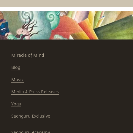
chaque pournima (jour de pleine lune),
en commençant par la pournima de
vaishakha / chitra, le 1er mai 2026.
Miracle of Mind
Blog
Music
Media & Press Releases
Yoga
Sadhguru Exclusive
Sadhguru Academy