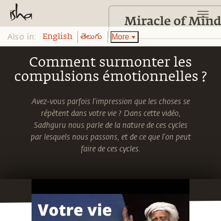
Also in:
More
English
తెలుగు
Comment surmonter les
compulsions émotionnelles ?
Avez-vous parfois l’impression que les choses se
répètent dans votre vie ? Dans cette vidéo,
Sadhguru nous parle de la nature de ces cycles
par lesquels nous passons, et de ce que l’on peut
faire de ces cycles.