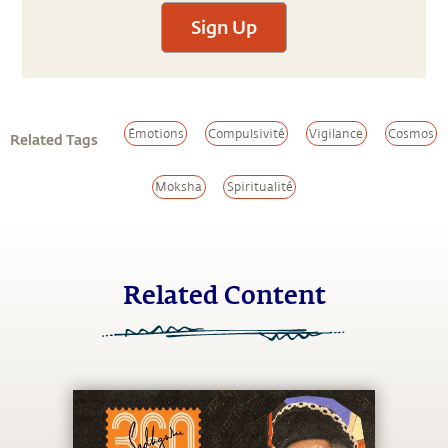
Sign Up
Émotions
Compulsivité
Vigilance
Cosmos
Related Tags
Moksha
Spiritualité
Related Content