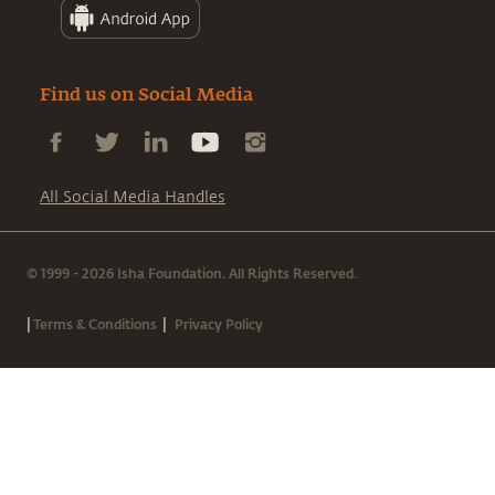
Find us on Social Media
All Social Media Handles
© 1999 - 2026 Isha Foundation. All Rights Reserved.
|
|
Terms & Conditions
Privacy Policy