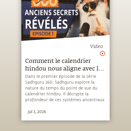
Video
Comment le calendrier
hindou nous aligne avec le
cosmos | Sadhguru 360
Dans le premier épisode de la série
Sadhguru 360, Sadhguru explore la
nature du temps du point de vue du
calendrier hindou. Il décrypte la
profondeur de ces systèmes ancestraux
et propose des outils concrets, non
Jul 3, 2026
seulement pour mener une vie de joie
et d’épanouissement, mais aussi pour
explorer la possibilité de l’union
ultime. Un nouvel épisode paraîtra à