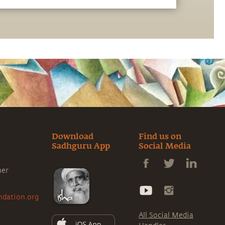
jeunes professionnels devraient travailler
chaque semaine.
Download
Find us on
Sadhguru App
Social Media
ner
ndation.org
All Social Media