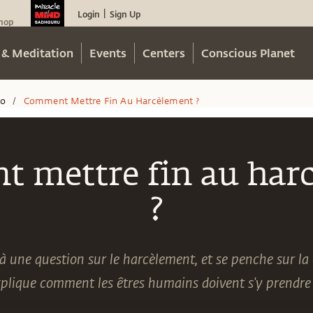
Login
Sign Up
|
hop
 & Meditation
Events
Centers
Conscious Planet
eo
Comment Mettre Fin Au Harcèlement ?
/
 mettre fin au har
?
 une question sur le harcèlement, et se penche sur la
xplique comment les êtres humains doivent s'y prendre 