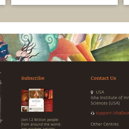
Subscribe
Contact Us
USA
Isha Institute of In
Sciences (USA)
support.ishafou
Join 1.2 Million people
Other Centres
from around the world,