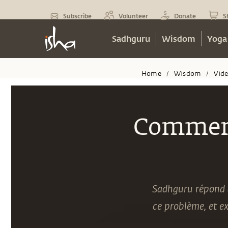
Subscribe
Volunteer
Donate
S
Sadhguru
Wisdom
Yoga
Home
Wisdom
Vid
/
/
Comment
Sadhguru répond à
ce problème, et e