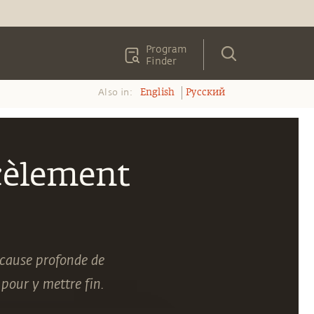
Program
Finder
Also in:
English
Pусский
cèlement
 cause profonde de
pour y mettre fin.