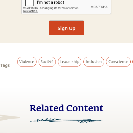
Sign Up
Violence
Société
Leadership
Inclusion
Conscience
 Tags
Related Content