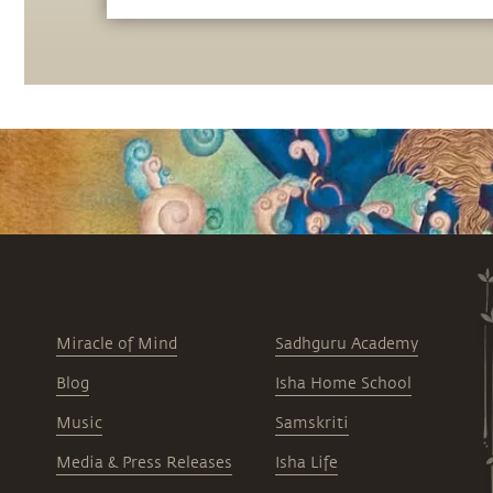
Miracle of Mind
Sadhguru Academy
Blog
Isha Home School
Music
Samskriti
Media & Press Releases
Isha Life