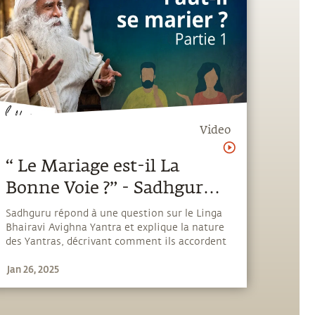
Video
“ Le Mariage est-il La
Bonne Voie ?” - Sadhguru
(1ère partie)
Sadhguru répond à une question sur le Linga
Bhairavi Avighna Yantra et explique la nature
des Yantras, décrivant comment ils accordent
ceux qui les reçoivent vers le succès, ce qui
Jan 26, 2025
autrement demanderait d'énormes efforts.