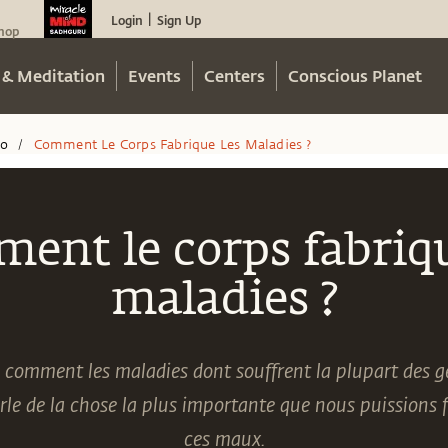
Login
Sign Up
|
hop
 & Meditation
Events
Centers
Conscious Planet
eo
Comment Le Corps Fabrique Les Maladies ?
/
ent le corps fabriqu
maladies ?
comment les maladies dont souffrent la plupart des ge
le de la chose la plus importante que nous puissions f
ces maux.