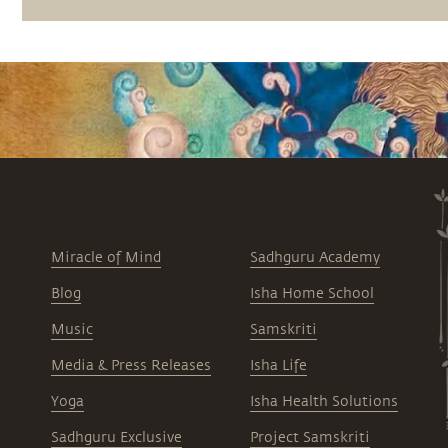
Sadhguru Exclusive. Abonnez-vous dès
maintenant : https://sadhguru.co/exclusive
Miracle of Mind
Sadhguru Academy
Blog
Isha Home School
Music
Samskriti
Media & Press Releases
Isha Life
Yoga
Isha Health Solutions
Sadhguru Exclusive
Project Samskriti