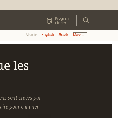
Program
Finder
Also in:
More
English
తెలుగు
e les
ns sont créées par
aire pour éliminer