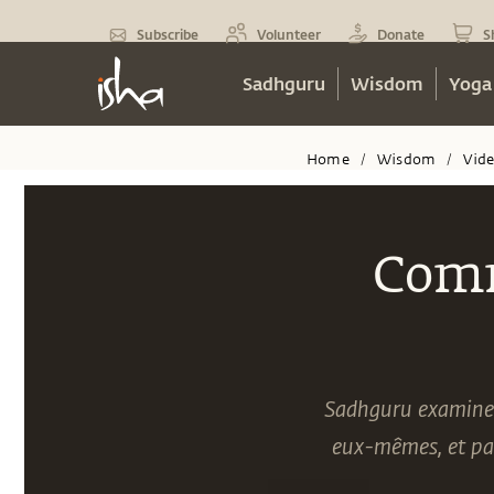
Subscribe
Volunteer
Donate
S
Sadhguru
Wisdom
Yoga
Home
Wisdom
Vid
/
/
Comm
Sadhguru examine 
eux-mêmes, et par