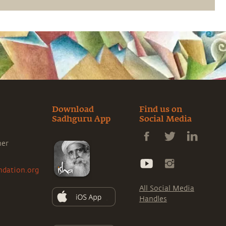
Download
Find us on
Sadhguru App
Social Media
ner
ndation.org
All Social Media
Handles