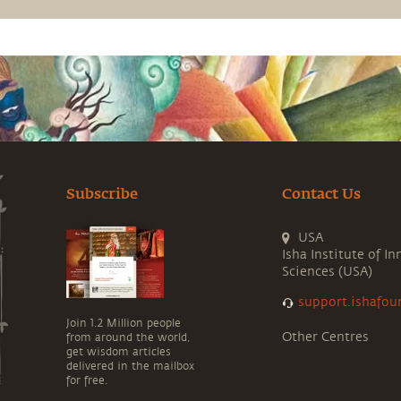
Subscribe
Contact Us
USA
Isha Institute of In
Sciences (USA)
support.ishafou
Join 1.2 Million people
Other Centres
from around the world,
get wisdom articles
delivered in the mailbox
for free.