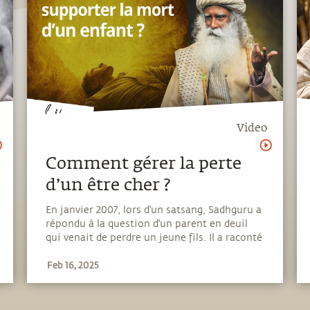
Video
Comment gérer la perte
d’un être cher ?
En janvier 2007, lors d'un satsang, Sadhguru a
répondu à la question d'un parent en deuil
qui venait de perdre un jeune fils. Il a raconté
des histoires tirées de la vie de Gautama le
Feb 16, 2025
Bouddha et de Jésus-Christ tout en parlant de
la manière de gérer la perte d'un être cher.