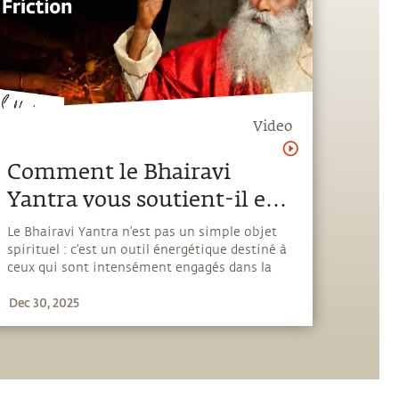
Video
Comment le Bhairavi
Yantra vous soutient-il et
vous bénéficie-t-il ?
Le Bhairavi Yantra n’est pas un simple objet
spirituel : c’est un outil énergétique destiné à
ceux qui sont intensément engagés dans la
vie. Dans cette intervention, Sadhguru révèle
Dec 30, 2025
comment la Grâce de la Devi peut réduire la
friction, fluidifier vos actions et vous
permettre d’atteindre votre plein potentiel
sans vous épuiser. Vous découvrirez : 🔥
Pourquoi la friction limite 80 % des gens dans
leur carrière, famille ou projets 🔥 Comment