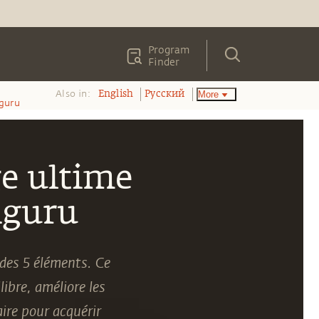
Program
Finder
Also in:
More
English
Pусский
hguru
e ultime
hguru
des 5 éléments. Ce
ibre, améliore les
ire pour acquérir