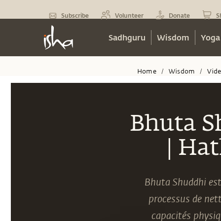
Subscribe
Volunteer
Donate
S
Sadhguru
Wisdom
Yoga
Home
Wisdom
Vid
/
/
Bhuta S
| Ha
Bhuta Shuddhi est
processus de nett
capacités physiq