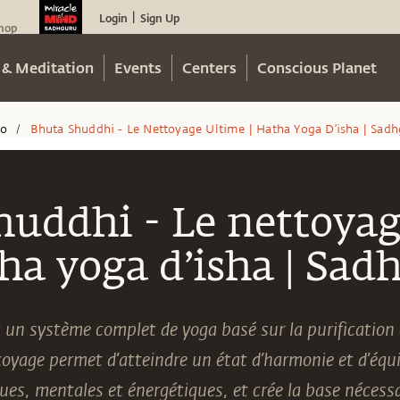
Login
Sign Up
|
hop
 & Meditation
Events
Centers
Conscious Planet
eo
Bhuta Shuddhi - Le Nettoyage Ultime | Hatha Yoga D’isha | Sad
/
huddhi - Le nettoyag
tha yoga d’isha | Sad
 un système complet de yoga basé sur la purification 
oyage permet d’atteindre un état d’harmonie et d’équil
ues, mentales et énergétiques, et crée la base nécessa