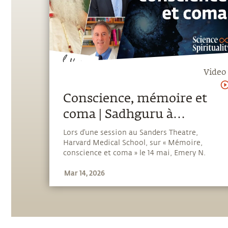
Video
Conscience, mémoire et
coma | Sadhguru à
Harvard Medical School
Lors d’une session au Sanders Theatre,
Harvard Medical School, sur « Mémoire,
conscience et coma » le 14 mai, Emery N.
Brown, MD, PhD, professeur d’anesthésie
Mar 14, 2026
Warren M. Zapol à la Harvard Medical School
et au Massachusetts General Hospital,
Edward Hood Taplin, professeur de génie
médical et professeur de neurosciences
computationnelles au MIT ; et Nicholas D.
Schiff, MD, PhD, professeur Jerold B. Katz de