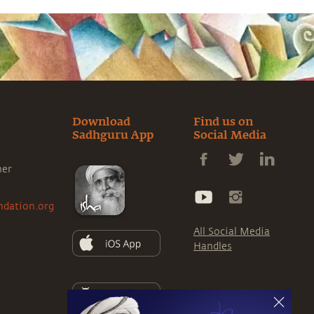
le Bhairavi Yantra agit comme une
lubrification énergétique 🔥 La différence
entre Sadhguru Sannidhi, Linga Bhairavi
Yantra et Avighna Yantra 🔥 Quel yantra
choisir selon votre vie, votre maison et vos
ambitions 🔥 Comment la Grâce permet
d’agir sans se brûler, sans s’effondrer sous la
pression Un éclairage puissant pour tous
ceux qui veulent réussir dans le monde sans
Download
Find us on
perdre leur équilibre intérieur.
Sadhguru App
Social Media
ner
ndation.org
All Social Media
Handles