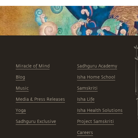
neurologie et de neurosciences, Weill Cornell
Medical College, New York, sollicitent les
contributions de Sadhguru sur divers aspects
de l’anesthésie, le cerveau et la science. 💡
Une discussion fascinante à la frontière de la
neuroscience, de la médecine et de la
spiritualité, qui pourrait transformer votre
perception de la vie, de la mort… et de vous-
même. ▶️ Regardez jusqu’à la fin : la
métaphore de la bulle de savon change tout.
Miracle of Mind
Sadhguru Academy
Blog
Isha Home School
Music
Samskriti
Media & Press Releases
Isha Life
Yoga
Isha Health Solutions
Sadhguru Exclusive
Project Samskriti
Careers