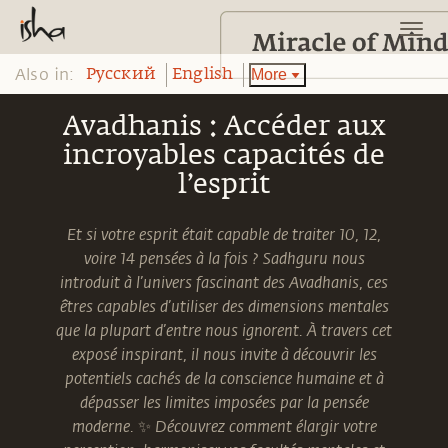
Also in:
More
Pусский
English
Avadhanis : Accéder aux
incroyables capacités de
l’esprit
Et si votre esprit était capable de traiter 10, 12,
voire 14 pensées à la fois ? Sadhguru nous
introduit à l’univers fascinant des Avadhanis, ces
êtres capables d’utiliser des dimensions mentales
que la plupart d’entre nous ignorent. À travers cet
exposé inspirant, il nous invite à découvrir les
potentiels cachés de la conscience humaine et à
dépasser les limites imposées par la pensée
moderne. ✨ Découvrez comment élargir votre