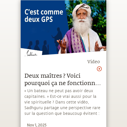
Video
Deux maîtres ? Voici
pourquoi ça ne fonctionne
presque jamais
« Un bateau ne peut pas avoir deux
capitaines. » Est-ce vrai aussi pour la
vie spirituelle ? Dans cette vidéo,
Sadhguru partage une perspective rare
sur la question que beaucoup évitent :
Peut-on avoir plusieurs maîtres ? Il
Nov 1, 2025
évoque : – Les risques de fragmentation