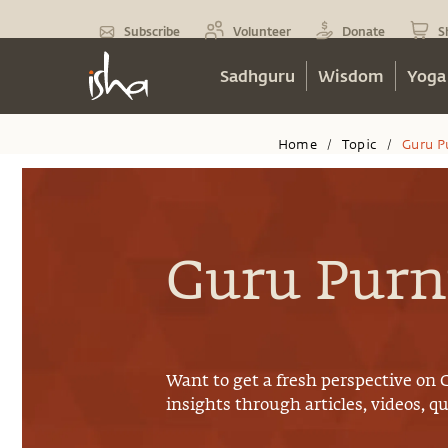
Subscribe
Volunteer
Donate
S
Sadhguru
Wisdom
Yoga
Home
Topic
Guru P
/
/
Guru Pur
Want to get a fresh perspective on
insights through articles, videos, q