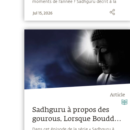
moments de l'année ? Sadhguru décrit à la
fois les alliances célestes et la signification
Jul 15, 2026
mystique de cette période de réceptivité et
de libération, et il examine comment faire
usage de ce moment en s'ouvrant à la Grâce.
Article
Sadhguru à propos des
gourous. Lorsque Bouddha
a dit : « Laissez tomber »
Dans cet épisode de la série « Sadhguru à