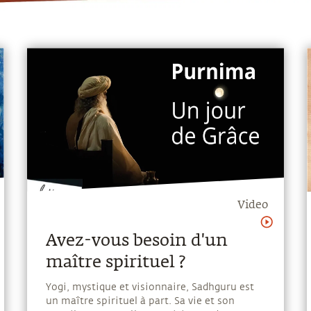
Video
Avez-vous besoin d'un
maître spirituel ?
Yogi, mystique et visionnaire, Sadhguru est
un maître spirituel à part. Sa vie et son