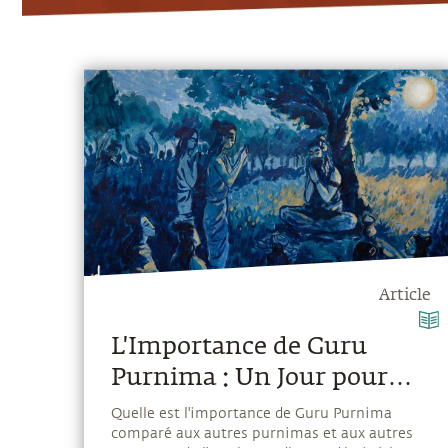
Article
L'Importance de Guru
Purnima : Un Jour pour
Obtenir la Grâce
Quelle est l'importance de Guru Purnima
comparé aux autres purnimas et aux autres