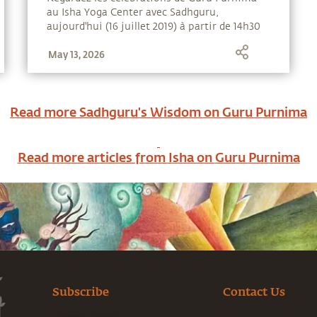
au Isha Yoga Center avec Sadhguru,
aujourd'hui (16 juillet 2019) à partir de 14h30
(GMT+2)
May 13, 2026
Read more Sadhguru's Wisdom on
Guru Purnima
Read more articles from Isha on
Guru Purnima
Subscribe
Contact Us