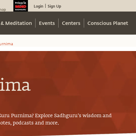
Login
Sign Up
|
hop
 & Meditation
Events
Centers
Conscious Planet
urnima
nima
Guru Purnima
? Explore Sadhguru’s wisdom and
uotes, podcasts and more.