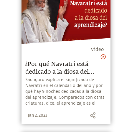
Video
¿Por qué Navratri está
dedicado a la diosa del
aprendizaje? | Sadhguru
Sadhguru explica el significado de
Navratri en el calendario del año y por
qué hay 9 noches dedicadas a la diosa
del aprendizaje. Comparados con otras
criaturas, dice, el aprendizaje es el
aspecto significativo de lo que somos,
Jan 2, 2023
el orgullo de ser humanos.