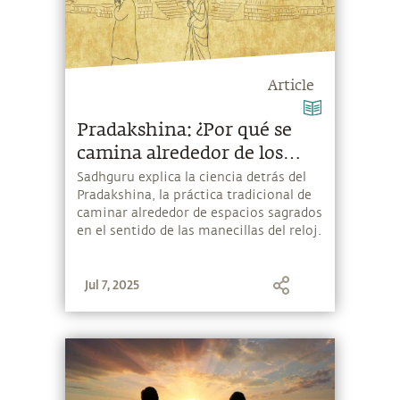
Article
Pradakshina: ¿Por qué se
camina alrededor de los
templos en el sentido de las
Sadhguru explica la ciencia detrás del
Pradakshina, la práctica tradicional de
manecillas del reloj?
caminar alrededor de espacios sagrados
en el sentido de las manecillas del reloj.
Jul 7, 2025