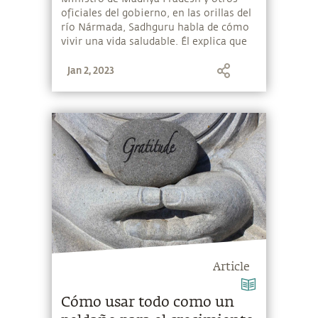
oficiales del gobierno, en las orillas del
río Nármada, Sadhguru habla de cómo
vivir una vida saludable. Él explica que
entre los cinco elementos ─los pancha
Jan 2, 2023
bhutas, la base de la creación─ si
somos un poco concientes de los
elementos agua y aire y prestamos
atención a lo que consumimos,
raramente necesitaríamos atención
médica.
Article
Cómo usar todo como un