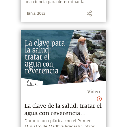
una ciencia para determinar la
naturaleza de quién eres y qué quieres
Jan 2, 2023
ser. Hoy en día, estudios científicos
han demostrado que los fundamentos
mismos de la actividad cerebral, la
química interna y las predisposiciones
genéticas, pueden ser modificadas
practicando ciertos sistemas de yoga.
Yoga es, esencialmente, una tecnología
para cambiar la forma de quién eres tú.
Video
La clave de la salud: tratar el
agua con reverencia
│Sadhguru
Durante una plática con el Primer
Ministro de Madhya Pradesh y otros