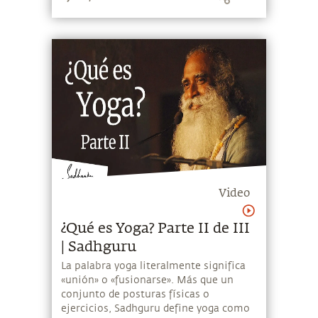
Video
¿Qué es Yoga? Parte II de III
| Sadhguru
La palabra yoga literalmente significa
«unión» o «fusionarse». Más que un
conjunto de posturas físicas o
ejercicios, Sadhguru define yoga como