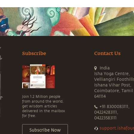
Subscribe
Contact Us
India
Isha Yoga Centre,
Velliangiri Foothill
Ishana Vihar Post,
Coimbatore, Tamil
641114
Join 1.2 Million people
from around the world,
get wisdom articles
+91 8300083111,
delivered in the mailbox
04224283111,
for free.
04223583111
support.ishafou
Subscribe Now