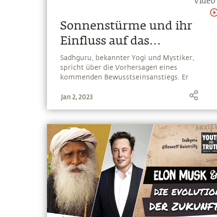
Video
Sonnenstürme und ihr
Einfluss auf das
Bewusstsein
Sadhguru, bekannter Yogi und Mystiker,
spricht über die Vorhersagen eines
kommenden Bewusstseinsanstiegs. Er
entgegnet, dass in den kommenden Jahren
Jan 2, 2023
dynamische Veränderungen in den
Sonnenflecken stattfinden werden. Wann
immer solche Veränderungen geschehen,
geschehen phänomenale Veränderungen im
menschlichen Bewusstsein.