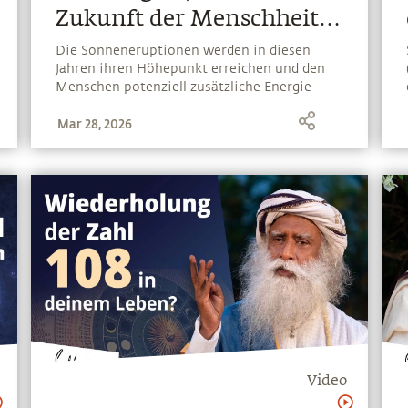
Zukunft der Menschheit
verändern kann
Die Sonneneruptionen werden in diesen
Jahren ihren Höhepunkt erreichen und den
Menschen potenziell zusätzliche Energie
liefern, um sich zu transformieren – oder sich
Mar 28, 2026
selbst zu zerstören
Video