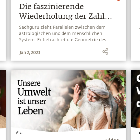
Die faszinierende
Wiederholung der Zahl
108 in deinem Leben
Sadhguru zieht Parallelen zwischen dem
astrologischen und dem menschlichen
System. Er betrachtet die Geometrie des
menschlichen Energiekörpers, und wie diese
Jan 2, 2023
eine Manifestation der Geometrie des
Sonnensystems selbst ist