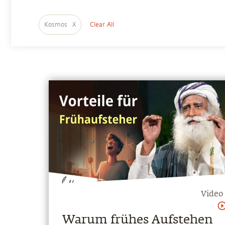
Kosmos
X
Clear All
Video
Warum frühes Aufstehen