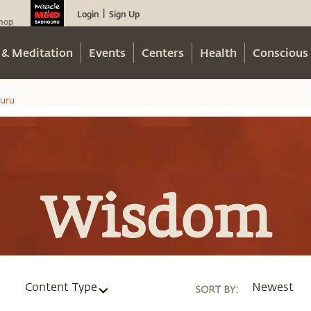
Login
Sign Up
|
hop
 & Meditation
Events
Centers
Health
Conscious 
uru
Wisdom
Content Type
Newest
SORT BY
: