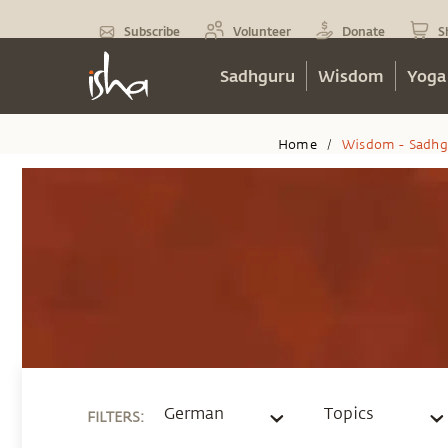
Subscribe
Volunteer
Donate
S
Sadhguru
Wisdom
Yoga
Home
Wisdom - Sadhg
/
German
Topics
FILTERS
: