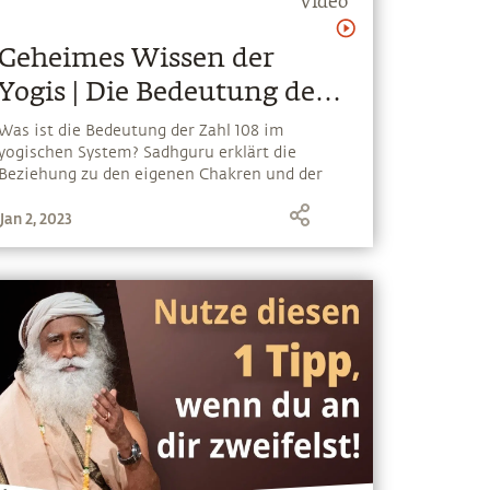
Video
Geheimes Wissen der
Yogis | Die Bedeutung der
Zahl 108
Was ist die Bedeutung der Zahl 108 im
yogischen System? Sadhguru erklärt die
Beziehung zu den eigenen Chakren und der
kosmischen Geometrie.
Jan 2, 2023