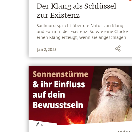
Der Klang als Schlüssel
zur Existenz
Sadhguru spricht über die Natur von Klang
und Form in der Existenz. So wie eine Glocke
einen Klang erzeugt, wenn sie angeschlagen
wird, so hat auch jede Form einen Klang, der
Jan 2, 2023
mit ihr verbunden ist. Sadhguru erläutert
diese alte Wissenschaft und wie sie für das
eigene Wohlbefinden genutzt werden kann.