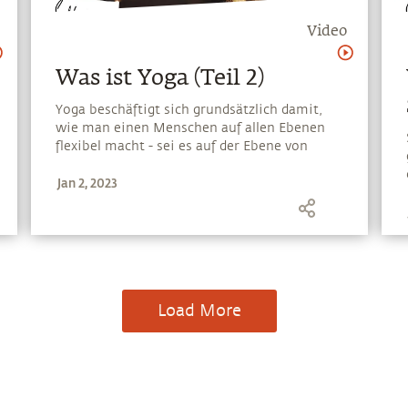
Video
Was ist Yoga (Teil 2)
Yoga beschäftigt sich grundsätzlich damit,
wie man einen Menschen auf allen Ebenen
flexibel macht - sei es auf der Ebene von
Körper, Verstand, Emotionen oder Energie.
Jan 2, 2023
Die wichtige Sache ist, dass diese Flexibilität
zu jedem Aspekt deines Lebens kommen
sollte.
Load More