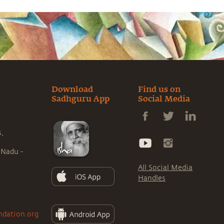
Download
Find us on
Sadhguru App
Social Media
s,
 Nadu -
All Social Media
Handles
ndation.org