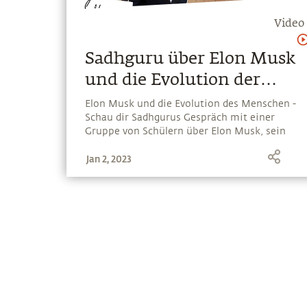
Video
Sadhguru über Elon Musk
und die Evolution der
Zukunft
Elon Musk und die Evolution des Menschen -
Schau dir Sadhgurus Gespräch mit einer
Gruppe von Schülern über Elon Musk, sein
Auto, interplanetare Reisen im
Jan 2, 2023
Sonnensystem, die Gehirnkapazität und die
Möglichkeit der menschlichen Evolution in
der Zukunft an. Wie wird die Zukunft der
Menschheit aussehen?