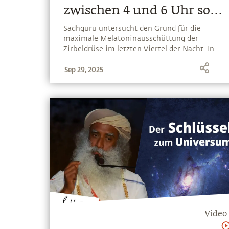
zwischen 4 und 6 Uhr so
kraftvoll ist
Sadhguru untersucht den Grund für die
maximale Melatoninausschüttung der
Zirbeldrüse im letzten Viertel der Nacht. In
der Yogakultur wird dies Brahma Muhurtam
Sep 29, 2025
genannt, oder die Zeit des Schöpfers, und
dazu genutzt, um Stabilität und Leichtigkeit
zu erlangen
Video