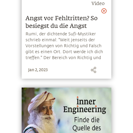
Video
Angst vor Fehltritten? So
besiegst du die Angst
Rumi, der dichtende Sufi-Mystiker
schrieb einmal: "Weit jenseits der
Vorstellungen von Richtig und Falsch
gibt es einen Ort. Dort werde ich dich
treffen." Der Bereich von Richtig und
Falsch, erklärt Sadhguru, ist notwendig,
Jan 2, 2023
um die Angelegenheiten in der Welt zu
regeln. Aber wenn du in diesem Bereich
festhängst und das innere Reich
beherrschen willst, wirst du niemals
dorthin gelangen.