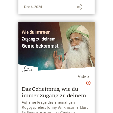
Dec 4, 2024
Video
Das Geheimnis, wie du
immer Zugang zu deinem
Genie bekommst
Auf eine Frage des ehemaligen
Rugbyspielers Jonny Wilkinson erklärt
Sadhguru, warum das Genie der