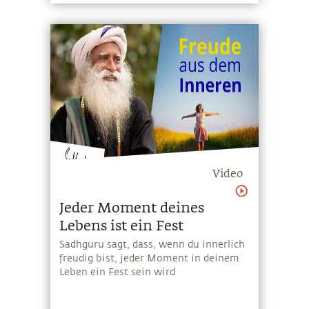
der Lebendigkeit zu erfahren. Dies ist
nicht nur eine Veranstaltung. Es ist
eine immense Welle der Gnade und
Energie – eine Gelegenheit, dich von
unbeschreiblicher Ekstase mitreißen zu
lassen
Video
Jeder Moment deines
Lebens ist ein Fest
Sadhguru sagt, dass, wenn du innerlich
freudig bist, jeder Moment in deinem
Leben ein Fest sein wird