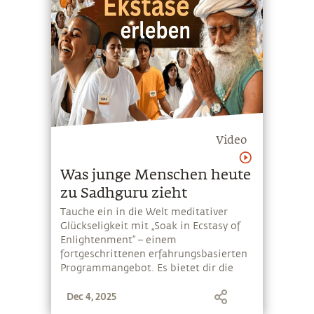
Video
Was junge Menschen heute
zu Sadhguru zieht
Tauche ein in die Welt meditativer
Glückseligkeit mit „Soak in Ecstasy of
Enlightenment” – einem
fortgeschrittenen erfahrungsbasierten
Programmangebot. Es bietet dir die
Möglichkeit, dich von mentalen und
Dec 4, 2025
emotionalen Belastungen zu befreien
und in Sadhgurus Gegenwart den Gipfel