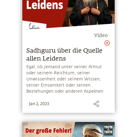
Video
Sadhguru über die Quelle
allen Leidens
Egal, ob jemand unter seiner Armut
oder seinem Reichtum, seiner
Unwissenheit oder seinem Wissen,
seiner Einsamkeit oder seinen
Beziehungen oder anderen Aspekten
des Lebens leidet; Sadhguru erklärt,
Jan 2, 2023
dass das Leiden nicht von einer
Situation her rührt, sondern weil man
nur halb lebendig ist.