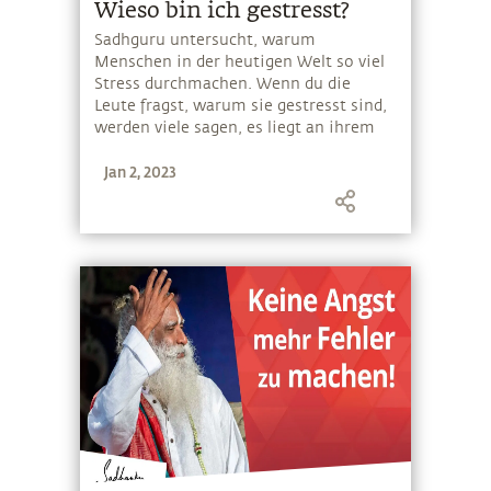
Wieso bin ich gestresst?
Sadhguru untersucht, warum
Menschen in der heutigen Welt so viel
Stress durchmachen. Wenn du die
Leute fragst, warum sie gestresst sind,
werden viele sagen, es liegt an ihrem
Job. Aber, selbst wenn du für ihr
Jan 2, 2023
Überleben sorgst und sie nicht
arbeiten brauchen, werden die
Menschen trotzdem nicht mit dem
Leben zufrieden sein. Sadhguru erzählt
eine Geschichte über einen orthodoxen
Bischof, der einen indischen Yogi
aufsucht, und erklärt, dass das Leben
im Wesentlichen unser Tun ist.