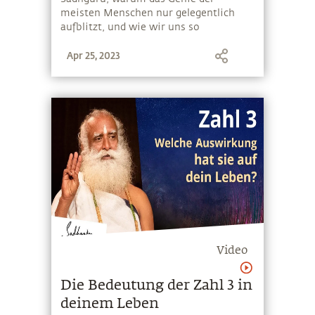
meisten Menschen nur gelegentlich
aufblitzt, und wie wir uns so
entwickeln können, dass unser Genie
Apr 25, 2023
ständig aufleuchtet
Video
Die Bedeutung der Zahl 3 in
deinem Leben