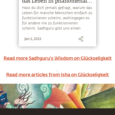
das Leben in phänomenaler
Weise transformiert!
Hast du dich jemals gefragt, warum das
Leben für manche Menschen einfach zu
funktionieren scheint, wohingegen es
für andere nie zu funktionieren
scheint. Sadhguru gibt uns einen
einfachen Prozess, durch den man ein
Jan 2, 2023
segensreiches Leben führen kann.
Read more Sadhguru's Wisdom on
Glückseligkeit
Read more articles from Isha on
Glückseligkeit