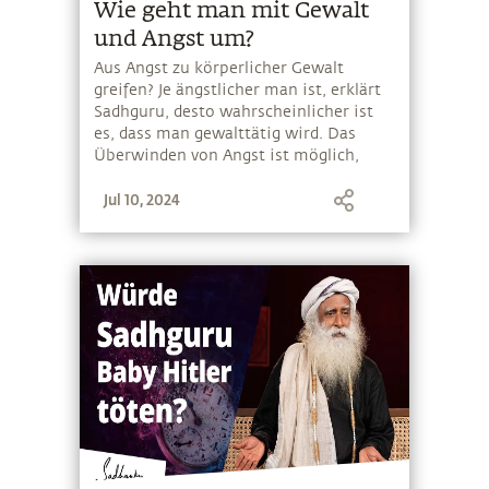
Wie geht man mit Gewalt
und Angst um?
Aus Angst zu körperlicher Gewalt
greifen? Je ängstlicher man ist, erklärt
Sadhguru, desto wahrscheinlicher ist
es, dass man gewalttätig wird. Das
Überwinden von Angst ist möglich,
wenn die innere Erfahrung über die
Jul 10, 2024
eigene Körperlichkeit hinausgeht und
wenn man eine gewisse körperliche
Kompetenz, wie zum Beispiel durch
Kampfsport, erreicht