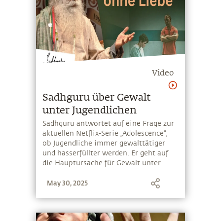
Video
Sadhguru über Gewalt
unter Jugendlichen
Sadhguru antwortet auf eine Frage zur
aktuellen Netflix-Serie „Adolescence“,
ob Jugendliche immer gewalttätiger
und hasserfüllter werden. Er geht auf
die Hauptursache für Gewalt unter
Jugendlichen ein, sowie auf die
May 30, 2025
veränderten Einflüsse, die Eltern,
Gleichaltrige und soziale Medien in der
heutigen Zeit auf junge Menschen
haben