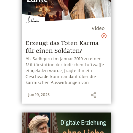
Video
Erzeugt das Töten Karma
für einen Soldaten?
Als Sadhguru im Januar 2019 zu einer
Militärstation der indischen Luftwaffe
eingeladen wurde, fragte ihn ein
Geschwaderkommandant über die
karmischen Auswirkungen von
Handlungen im Militärdienst, die
Jun 19, 2025
anderen Schaden zufügen. Sieh dir die
Antwort von Sadhguru an