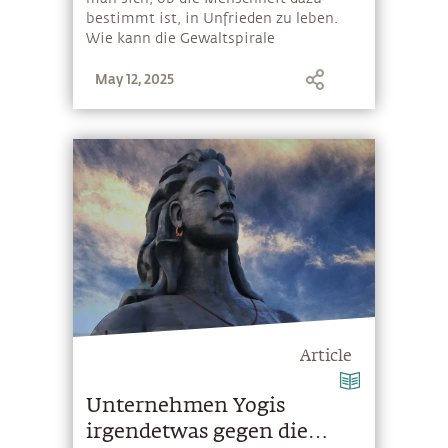
bestimmt ist, in Unfrieden zu leben.
Wie kann die Gewaltspirale
durchbrochen und eine effektive
May 12, 2025
Gewaltprävention umgesetzt werden?
Sadhguru antwortet
Article
Unternehmen Yogis
irgendetwas gegen die