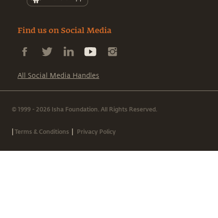
Find us on Social Media
All Social Media Handles
© 1999 - 2026 Isha Foundation. All Rights Reserved.
|
|
Terms & Conditions
Privacy Policy