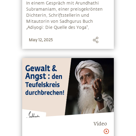
Gewalt in der Welt?
In einem Gespräch mit Arundhathi
Subramaniam, einer preisgekrönten
Dichterin, Schriftstellerin und
Mitautorin von Sadhgurus Buch
„Adiyogi: Die Quelle des Yoga“,
antwortet Sadhguru auf eine Frage aus
May 12, 2025
dem Publikum
Video