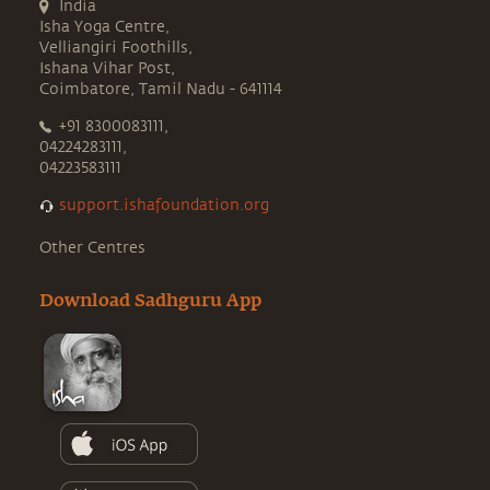
India
Isha Yoga Centre,
Velliangiri Foothills,
Ishana Vihar Post,
Coimbatore, Tamil Nadu - 641114
+91 8300083111,
04224283111,
04223583111
support.ishafoundation.org
Other Centres
Download Sadhguru App