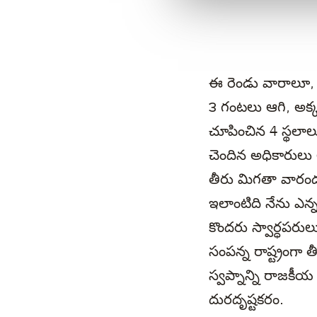
ఈ రెండు వారాలూ, చె
౩ గంటలు ఆగి, అక్కడ
చూపించిన 4 స్థలాల
చెందిన అధికారులు 
తీరు మిగతా వారందర
ఇలాంటిది నేను ఎన్
కొందరు స్వార్ధపరులు ర
సంపన్న రాష్ట్రంగా త
స్వప్నాన్ని రాజక
దురదృష్టకరం.