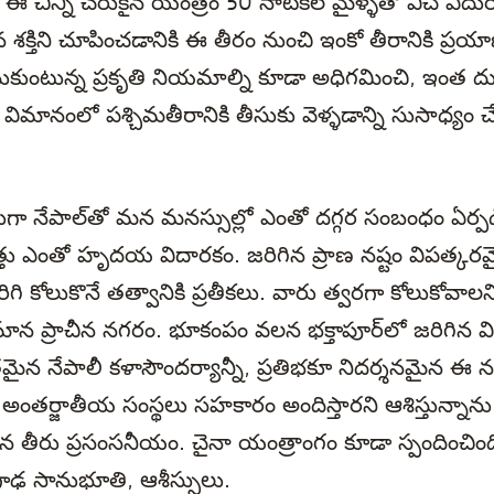
ే ఈ చిన్ని చరుకైన యంత్రం 50 నాటికల్ మైళ్ళతో వీచే ఎద
 శక్తిని చూపించడానికి ఈ తీరం నుంచి ఇంకో తీరానికి ప్రయాణ
నుకుంటున్న ప్రకృతి నియమాల్ని కూడా అధిగమించి, ఇంత ద
విమానంలో పశ్చిమతీరానికి తీసుకు వెళ్ళడాన్ని సుసాధ్యం చ
ా నేపాల్‌తో మన మనస్సుల్లో ఎంతో దగ్గర సంబంధం ఏర్పడ
్తు ఎంతో హృదయ విదారకం. జరిగిన ప్రాణ నష్టం విపత్కర
తిరిగి కోలుకొనే తత్వానికి ప్రతీకలు. వారు త్వరగా కోలుకోవాల
మాన ప్రాచీన నగరం. భూకంపం వలన భక్తాపూర్‌లో జరిగిన విద
మైన నేపాలీ కళాసౌందర్యాన్నీ, ప్రతిభకూ నిదర్శనమైన ఈ నగ
 అంతర్జాతీయ సంస్థలు సహకారం అందిస్తారని ఆశిస్తున్నాను.
ిన తీరు ప్రసంసనీయం. చైనా యంత్రాంగం కూడా స్పందించిం
రగాఢ సానుభూతి, ఆశీస్సులు.