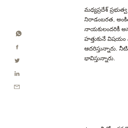
మధ్యప్రదేశ్ ప్రభ
నిరాడంబరత, అంకి
నాయకులందరికీ అన
హత్తుకునే విషయం ఏ
ఆదరిస్తున్నారు. నీ
భావిస్తున్నారు.