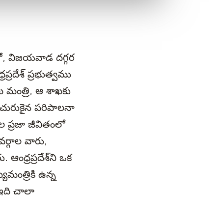
రిలో, విజయవాడ దగ్గర
ప్రదేశ్ ప్రభుత్వము
ఖ మంత్రి, ఆ శాఖకు
ి చురుకైన పరిపాలనా
ల ప్రజా జీవితంలో
వర్గాల వారు,
ు. ఆంధ్రప్రదేశ్‌ని ఒక
్యమంత్రికి ఉన్న
ఇది చాలా