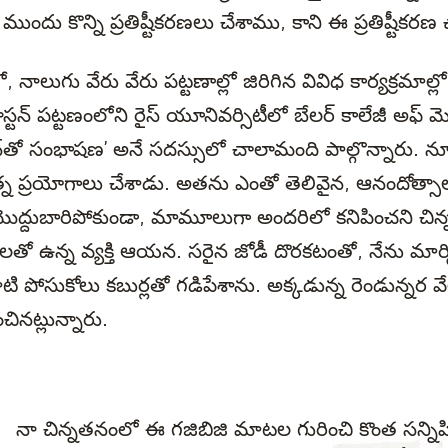
ుందు కొన్ని ప్రతిష్టీకరణలు చేశాము, కాని ఈ ప్రతిష్టీకర
, నాలుగు వేరు వేరు పట్టణాల్లో జిరిగిన వివిధ కార్యక్రమాల్లో
హూస్టన్ పట్టణంలోని రైస్ యూనివర్సిటీలో బేలర్ కాలేజీ అఫ్ మె
న్‌తో సంభాషణ’ అనే సదస్సులో చాలామంది పాల్గొన్నారు. న్య
్న ప్రయోగాలు చేశాడు. అతను ఎంతో తెలివైన, ఆనందోత్సాలున్
్ల మొద్దుబారిపోకుండా, మామూలుగా అందరిలో కనిపించని చిన్న
లతో ఉన్న వ్యక్తి ఆయన. సరైన జోడీ దొరకటంతో, నేను మార
ాటి పోసుకోలు కబుర్లతో గడిపేశాను. అక్కడున్న రెండున్నర వేల
చినట్లున్నారు.
నా చిన్నతనంలో ఈ గజిబిజి మాటల గురించి కొంత సన్ని