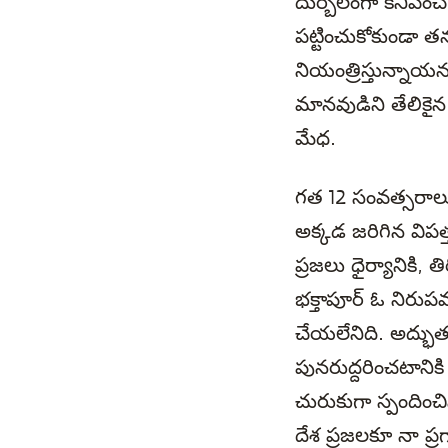
దుర్బలంగా కనిపించ
పట్టించుకోకుండా తన
నియంత్రిస్తున్నాయ
మానవుడిని తేలికైన 
మేధ.
గత 12 సంవత్సరాలుగ
అక్కడ జరిగిన విపత
ప్రజలు ధైర్యానికి, 
భక్తాపూర్ ఓ నిరుప
చేయలేనిది. అద్భుత
పునరుద్దరించటానికి
చురుకుగా స్పందించ
దేశ ప్రజలకూ నా ప్