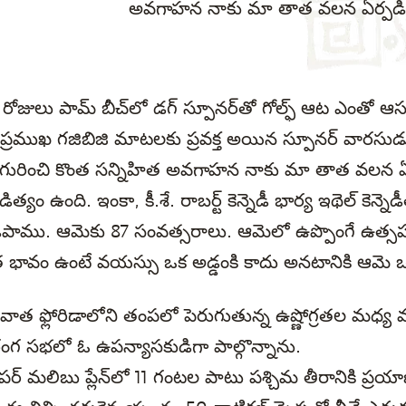
అవగాహన నాకు మా తాత వలన ఏర్పడిం
జులు పామ్ బీచ్‌లో డగ్ స్పూనర్‌తో గోల్ఫ్ ఆట ఎంతో ఆసక్
 ప్రముఖ గజిబిజి మాటలకు ప్రవక్త అయిన స్పూనర్ వారసుడ
ురించి కొంత సన్నిహిత అవగాహన నాకు మా తాత వలన ఏర్
డిత్యం ఉంది. ఇంకా, కీ.శే. రాబర్ట్ కెన్నెడీ భార్య ఇథెల్ కెన్
ిపాము. ఆమెకు 87 సంవత్సరాలు. ఆమెలో ఉప్పొంగే ఉత్స
త భావం ఉంటే వయస్సు ఒక అడ్డంకి కాదు అనటానికి ఆమ
త ఫ్లోరిడాలోని తంపలో పెరుగుతున్న ఉష్ణోగ్రతల మధ్య మధ
 సభలో ఓ ఉపన్యాసకుడిగా పాల్గొన్నాను.
ైపర్ మలిబు ప్లేన్‌లో 11 గంటల పాటు పశ్చిమ తీరానికి ప్రయా