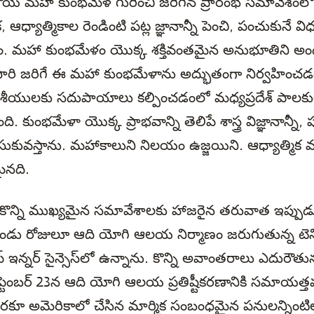
యే మహా కుంభమేళ గురించి జరిగిన ప్రారంభ సమావేశంలో
ధ్యాత్మికాల రెండింటి పట్ల జ్ఞానాన్నీ పెంచి, పంచుకునే వ
్నం. మహా కుంభమేళం యొక్క శక్తివంతమైన అనుభూతిని అం
రి జరిగే ఈ మహా కుంభమేళాను అద్భుతంగా నిర్వహించడం
ేశీయులకు సదుపాయాలు కల్పించడంలో మధ్యప్రదేశ్ పాలక
. కుంభమేళా యొక్క ప్రాభవాన్ని తెలిపే శాస్త్ర విజ్ఞానాన్న
ీసుకువస్తాను. మహాకాలుని నిలయం ఉజ్జయిని. ఆధ్యాత్మిక మా
ైనది.
కొన్ని ముఖ్యమైన సమావేశాలకు హాజరైన తరువాత ఇప్పుడ
ండు రోజులూ ఆది యోగి ఆలయ నిర్మాణం జరుగుతున్న టెన్నిస
 ఇన్నర్ సైన్సెస్‌లో ఉన్నాను. కొన్ని అవాంతరాలు ఎదురౌతున్
సెప్టెంబర్ 23న ఆది యోగి ఆలయ ప్రతిష్టీకరణానికి సమాయత
టివరకూ అమెరికాలో చేసిన మార్మిక సంబంధమైన పనులన్నింటి