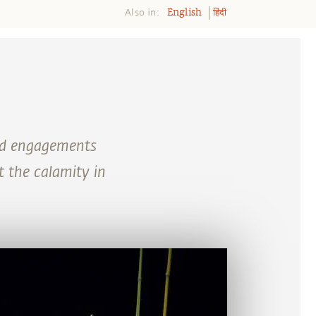
Also in:
English
हिंदी
and engagements
 the calamity in