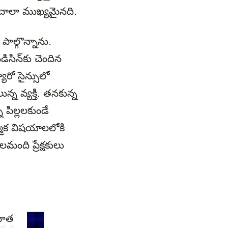
ణ చాలా ముఖ్యమైనది.
 పాల్గొన్నాను.
డిసిన్‌కు చెందిన
ూరో సైన్సులో
న వ్యక్తి. తనకున్న
 పిల్లలకుండే
్మిక విషయాలలోకి
మంది ప్రేక్షకులు
హిత