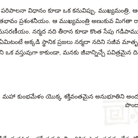
ుత్వ పరిపాలనా విధానం కూడా ఒక కనువిప్పు. ముఖ్యమంత్
తభావం ప్రశంశనీయం. ఆ ముఖ్యమంత్రి అణుకువ మిగతా 
ుసరణీయం. నర్మద నది తీరాన కూడా కొంత సేపు గడిపాము
మిటంటే అక్కడి స్థానిక ప్రజలు నర్మదా నదిని సజీవ మా
టిని ఒక వస్తువుగా కాకుండా, మనకు జీవాన్నిచ్చే పవిత్రమైన 
మహా కుంభమేళం యొక్క శక్తివంతమైన అనుభూతిని అం
పొంద