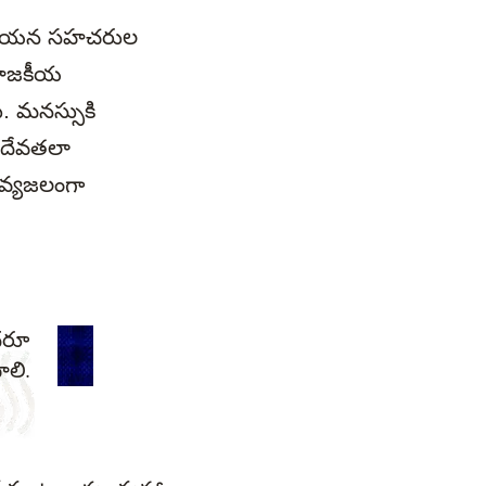
రి, ఆయన సహచరుల
రాజకీయ
. మనస్సుకి
తృదేవతలా
దివ్యజలంగా
దరూ
ాలి.