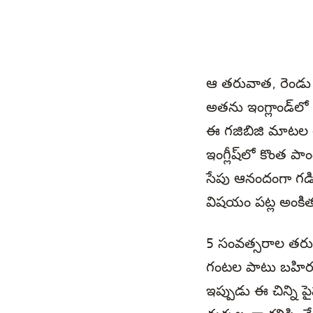
ఆ తరువాత, రెండు రో
అతను ఇంగ్లాండ్‌లో
ఈ గజిబిజి మాటల గ
ఇంగ్లీష్‌లో కొంత పాం
సేపు ఆనందంగా గడ
విషయం పట్ల అంకి
5 సంవత్సరాల తరువా
గంటల పాటు బహిరంగ
ఇప్పుడు ఈ చిన్ని ప