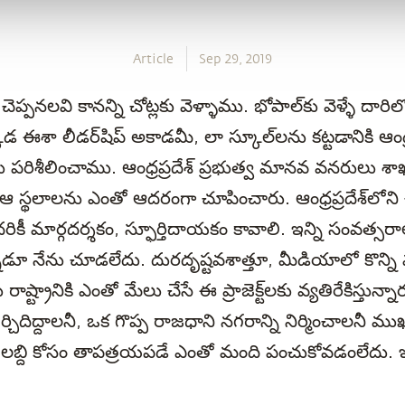
Article
Sep 29, 2019
ప్పనలవి కానన్ని చోట్లకు వెళ్ళాము. భోపాల్‌కు వెళ్ళే దా
 ఈశా లీడర్‌షిప్ అకాడమీ, లా స్కూల్‌లను కట్టడానికి ఆంధ్ర
ు పరిశీలించాము. ఆంధ్రప్రదేశ్ ప్రభుత్వ మానవ వనరులు శా
ఆ స్థలాలను ఎంతో ఆదరంగా చూపించారు. ఆంధ్రప్రదేశ్‌లోన
ికీ మార్గదర్శకం, స్ఫూర్తిదాయకం కావాలి. ఇన్ని సంవత్సరా
నడూ నేను చూడలేదు. దురదృష్టవశాత్తూ, మీడియాలో కొన్ని 
ాష్ట్రానికి ఎంతో మేలు చేసే ఈ ప్రాజెక్ట్‌లకు వ్యతిరేకిస్తున్నార
ీర్చిదిద్దాలనీ, ఒక గొప్ప రాజధాని నగరాన్ని నిర్మించాలనీ ముఖ
ీయ లబ్ది కోసం తాపత్రయపడే ఎంతో మంది పంచుకోవడంలేదు. 