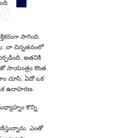
ది.
తికరంగా సాగింది.
ు. నా చిన్నతనంలో
పడింది. అతనికి
నెడీతో సాయంత్రం కొంత
హం చూసి, ఏదో ఒక
ె ఒక ఉదాహరణ.
్యాహ్నం కొన్ని
ణిస్తున్నాను. ఎంతో