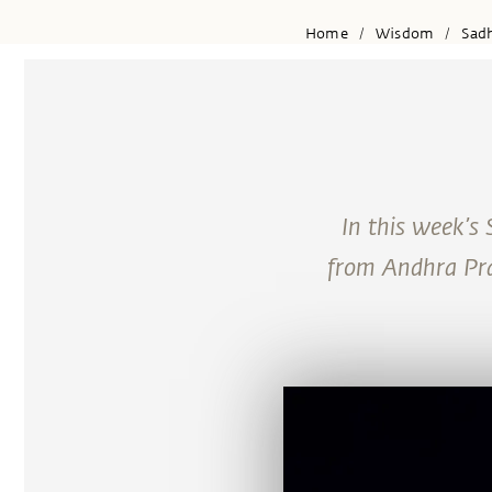
Home
Wisdom
Sad
/
/
In this week’s
from Andhra Pra