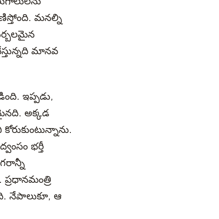
ురుగాలులను
ిస్తోంది. మనల్ని
ుర్బలమైన
ేస్తున్నది మానవ
ింది. ఇప్పడు,
మైనది. అక్కడ
ని కోరుకుంటున్నాను.
్వంసం భర్తీ
రాన్నీ
 ప్రధానమంత్రి
ది. నేపాలుకూ, ఆ