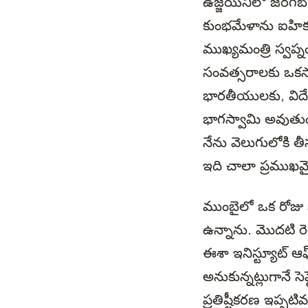
ఉజ్జయినిలో జరగబో
కుంభమేళాను ఐహిక, ఆ
ముఖ్యమంత్రి స్వప
సంవత్సరాలకు ఒకసా
భారతీయులకు, విద
భాగస్వామి అవుతుంది
నేను వెలుగులోకి త
ఇది చాలా ప్రముఖమ
ముంబైలో ఒక రోజు 
ఉన్నాను. మొదటి రె
ఈశా ఇనిస్ట్యూట్ ఆఫ్
అనుకున్నట్లుగానే 
ప్రతిష్టీకరణ ఇప్ప