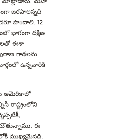
 మాట్లాడాను. మహా
ిధంగా జరపాలన్నది
దరూ పొందాలి. 12
లో భాగంగా దక్షిణ
ులతో ఈశా
ీ, పురాణ గాథలను
ర్గంలో ఉన్నవారికి
ు అమెరికాలో
ీ రాష్ట్రంలోని
నప్పటికీ,
్తమౌతున్నాము. ఈ
లోకీ ముఖ్యమైనది.