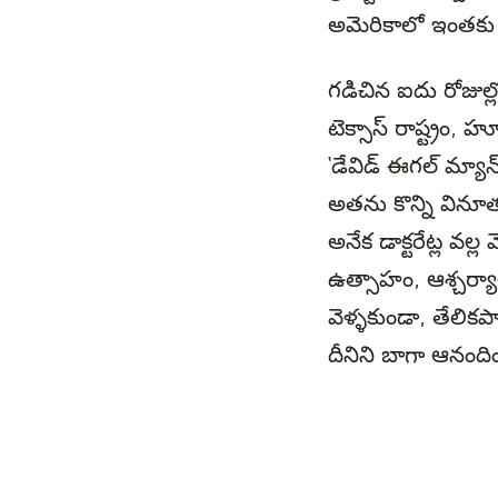
అమెరికాలో ఇంతకు మ
గడిచిన ఐదు రోజుల్లో
టెక్సాస్ రాష్ట్రం, 
‘డేవిడ్ ఈగల్ మ్యా
అతను కొన్ని వినూత
అనేక డాక్టరేట్ల వల
ఉత్సాహం, ఆశ్చర్యా
వెళ్ళకుండా, తేలికప
దీనిని బాగా ఆనందిం