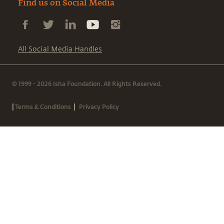
Find us on Social Media
All Social Media Handles
© 1999 - 2026 Isha Foundation. All Rights Reserved.
|
|
Terms & Conditions
Privacy Policy