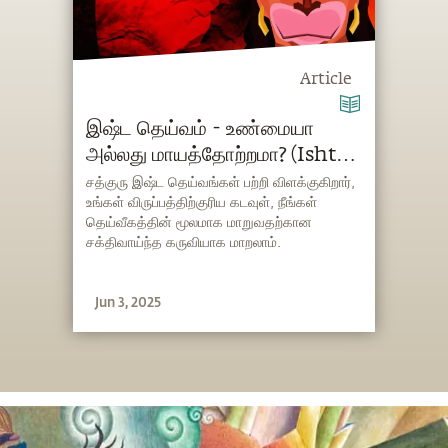
Article
இஷ்ட தெய்வம் - உண்மையா
அல்லது மாயத்தோற்றமா? (Ishta
Deivam Tamil)
சத்குரு இஷ்ட தெய்வங்கள் பற்றி விளக்குகிறார்,
உங்கள் விருப்பத்திற்குரிய கடவுள், நீங்கள்
தெய்வீகத்தின் மூலமாக மாறுவதற்கான
சக்திவாய்ந்த கருவியாக மாறலாம்.
Jun 3, 2025