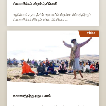
தியானலிங்கம் மற்றும் ஆதியோகி
ஆதியோகி ஆலயத்தில் அமையப்பெற்றுள்ள லிங்கத்திற்கும்
தியானலிங்கத்திற்கும் உள்ள வித்தியாச...
Video
கைலாயத்திற்கு ஒரு பயணம்