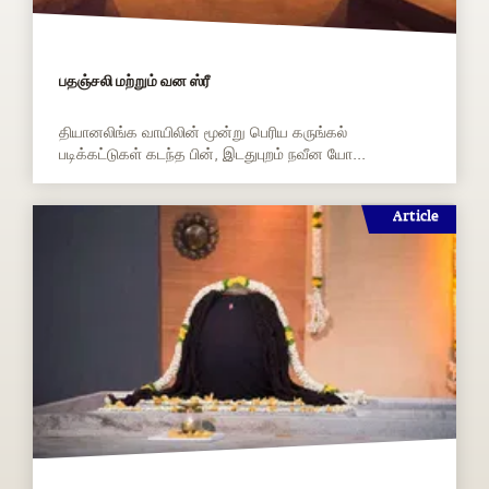
பதஞ்சலி மற்றும் வன ஸ்ரீ
தியானலிங்க வாயிலின் மூன்று பெரிய கருங்கல்
படிக்கட்டுகள் கடந்த பின், இடதுபுறம் நவீன யோ...
Article