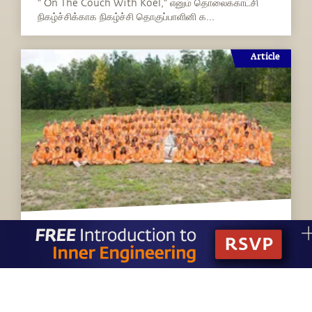
" On The Couch With Koel," எனும் தொலைக்காட்சி
நிகழ்ச்சிக்காக நிகழ்ச்சி தொகுப்பாளினி க...
Article
அனாதி – ஒரு பங்கேற்பாளரின் பகிர்வு
அமெரிக்காவில் ஈஷா இன்ஸ்டிட்யூட் ஆஃப் இன்னர் சயின்ஸில்
நிகழ்ந்த 90 நாட்கள் அநாதி நிகழ்...