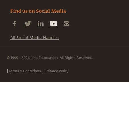
Find us on Social Media
All Social Media Handles
© 1999 - 2026 Isha Foundation. All Rights Reserved.
|
|
Terms & Conditions
Privacy Policy