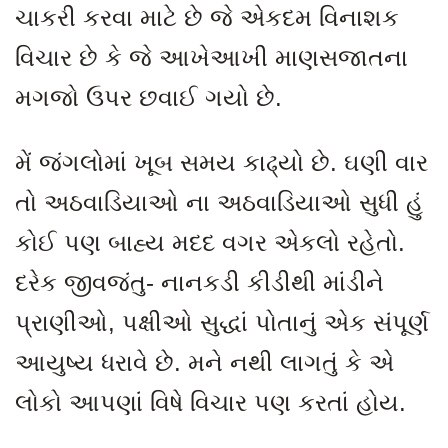
ચાકરી કરવા માટે છે જે એકદમ વિનાશક
વિચાર છે કે જે આખેઆખી માણસજાતના
મગજો ઉપર છવાઈ ગયો છે.
મેં જંગલોમાં ખૂબ સમય કાઢ્યો છે. ઘણી વાર
તો અઠવાડિયાઓ ના અઠવાડિયાઓ સુધી હું
કોઈ પણ બાહ્ય મદદ વગર એકલો રહેતો.
દરેક જીવજંતુ- નાનકડી કીડીથી માંડીને
પ્રાણીઓ
, પક્ષીઓ સુદ્ધાં પોતાનું એક સંપૂર્ણ
આયુષ્ય ધરાવે છે. મને નથી લાગતું કે એ
લોકો આપણાં વિષે વિચાર પણ કરતાં હોય.