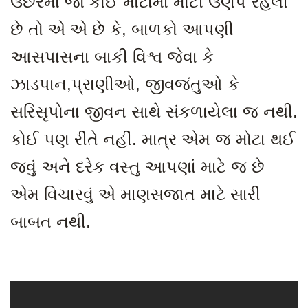
ઉછેરમાં જો કોઈ મોટામાં મોટી ઉણપ રહેલી
છે તો એ એ છે કે
, બાળકો આપણી
આસપાસના બાકી વિશ્વ જેવા કે
ઝાડપાન,પ્રાણીઓ, જીવજંતુઓ કે
સરિસૃપોના જીવન સાથે સંકળાયેલા જ નથી.
કોઈ પણ રીતે નહીં. માત્ર એમ જ મોટા થઈ
જવું અને દરેક વસ્તુ આપણાં માટે જ છે
એમ વિચારવું એ માણસજાત માટે સારી
બાબત નથી.