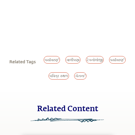
પર્યાવરણ"
વાલીપણા
ટેક્નોલોજી
પર્યાવરણ"
Related Tags
પવિત્ર સ્થળ
ચેતના"
Related Content