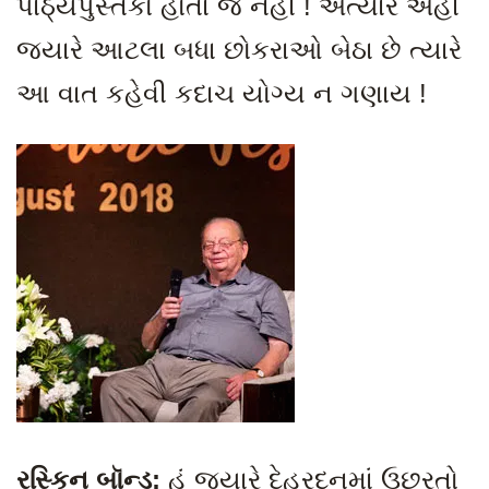
પાઠ્યપુસ્તકો હોતાં જ નહીં ! અત્યારે અહીં
જ્યારે આટલા બધા છોકરાઓ બેઠા છે ત્યારે
આ વાત કહેવી કદાચ યોગ્ય ન ગણાય !
રસ્કિન બૉન્ડ:
હું જ્યારે દેહરદૂનમાં ઉછરતો