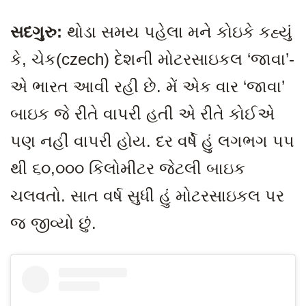
સદગુરુ:
થોડા સમય પહેલા મને કોઇકે કહ્યું
કે
, ચેક(czech) દેશની મોટરસાઇકલ ‘જાવા’-
એ ભારત આવી રહી છે. મેં એક વાર ‘જાવા’
બાઇક જે રીતે વાપરી હતી એ રીતે કોઈએ
પણ નહીં વાપરી હોય. દર વર્ષે હું લગભગ ૫૫
થી ૬૦,૦૦૦ કિલોમીટર જેટલી બાઇક
ચલવતો. સાત વર્ષ સુધી હું મોટરસાઇકલ પર
જ જીવ્યો છું.