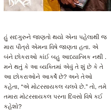
હું સદગુરુને જાણતો થયો એના પહેલાથી જ
મારા પૌત્રો એમના વિષે જાણતા હતા. એ
બંને છોકરાઓ કાંઈ બહુ આધ્યાત્મિક નથી .
મને થતું કે આ વ્યક્તિમાં એવું તે શું છે કે તે
આ છોકરાઓને આકર્ષે છે
? અને તેઓ
કહેતા, “એ મોટરસાયકલ ચલવે છે.” તો, તમે
તમારા મોટરસાયકલ પરના દિવસો વિષે કઈ
કહેશો?