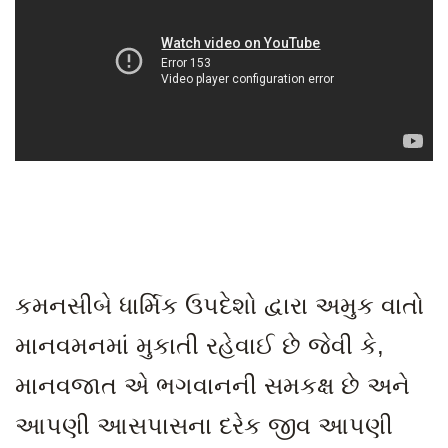
કમનસીબે ધાર્મિક ઉપદેશો દ્વારા અમુક વાતો
માનવમનમાં મુકાતી રહેવાઈ છે જેવી કે
,
માનવજાત એ ભગવાનની સમકક્ષ છે અને
આપણી આસપાસના દરેક જીવ આપણી