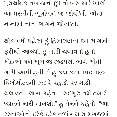
પ્રાથમિક તબક્કાનો છું! તો બસ મારે ખાલી
આ ધરતીની ભૂગોળને જ જોવી’તી, એના
નાનામાં નાના ભાગને જોવા’તા.
થોડા વર્ષો પહેલા હું હિમાલયના આ ભાગમાં
ફરીથી આવ્યો. હું ગાડી ચલાવતો હતો
,
કોઈએ મને ખૂબ જ ઝડપથી ભાગે એવી
ગાડી આપી હતી ને હું કલાકના ૧૫૦-૧૬૦
કિલોમીટરની ઝડપે પહાડો પર ગાડી
ચલાવતો. લોકો કહેતા, “સદગુરુ તમે તમારી
જાતને મારી નાખશો.” હું તેમને કહેતો, “આ
રસ્તાઓનો દરેકે દરેક વળાંક મારા મગજમાં