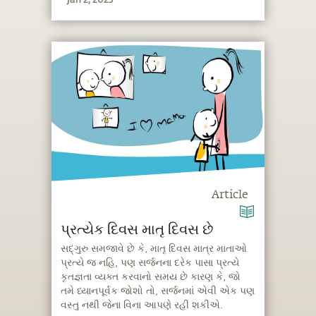
Article
પ્રત્યેક દિવસ માતૃ દિવસ છે
સદ્‍ગુરુ સમજાવે છે કે, માતૃ દિવસ માત્ર માતાઓ
પ્રત્યે જ નહિ, પણ સર્જનના દરેક પાસા પ્રત્યે
કૃતજ્ઞતા વ્યક્ત કરવાનો સમય છે કારણ કે, જો
તમે ધ્યાનપૂર્વક જોશો તો, સર્જનમાં એવી એક પણ
વસ્તુ નથી જેના વિના આપણે રહી શકીએ.