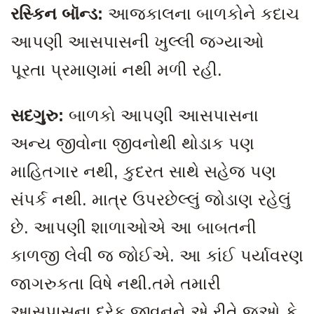
રસ્કિન બૉન્ડ:
આજકાલના બાળકોને કદાચ
આપણી આસપાસની ખુલ્લી જગ્યાઓ
પૂરતા પ્રમાણમાં નથી મળી રહી.
સદગુરુ:
બાળકો આપણી આસપાસના
અન્ય જીવોના જીવનોથી થોડાક પણ
માહિતગાર નથી
, કુદરત સાથે સહેજ પણ
સંપર્ક નથી. માત્ર ઉપરછેલ્લું જોડાણ રહેલું
છે. આપણી શાળાઓએ આ બાબતની
કાળજી લેવી જ જોઈએ. આ કાંઈ પર્યાવરણ
જાગરુકતા વિષે નથી.તમે તમારી
આસપાસના દરેક જીવનને એ રીતે જુઓ કે