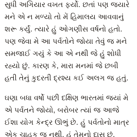
સુધી અગિયાર વખત ફર્યો. છતાં પણ જ્યારે
મને એ ન મળ્યો તો મેં હિમાલય આવવાનું
શરૂ કર્યું. ત્યારે હું ઓગણીસ વર્ષનો હતો.
પણ જેવા મે આ પર્વતોને જોયા તેવું જ મને
સમજાઈ ગયું કે આ એ નથી જે હું શોધી
રહ્યો છું. કારણ કે, મારા મનમાં જે છબી
હતી તેનું કુદરતી દ્રશ્ય કઈ અલગ જ હતું.
ઘણા બધા વર્ષો પછી દક્ષિણ ભારતમાં જ્યાં મે
એ પર્વતને જોયો
, બરોબર ત્યાં જ આજે
ઈશા યોગ કેન્દ્ર ઊભું છે. હું પર્વતોનો માત્ર
એક ચાહક જ નથી, હું તેમનો દાસ છું.