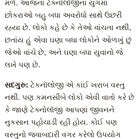
મળે. આજના ટેક્નોલૉજીના યુગમાં
છોકરાઓ બહુ બધા અવરોધો સાથે ઉછરી
રહ્યા છે. લોકો કહે છે કે તેઓ વાંચતા નથી
,
છતાંય હું એવા ઘણા બધા લોકોને ઓળખું છું
જેઓ વાંચે છે, અને ઘણા બધા યુવાનો જે
લખે પણ છે.
સદગુરુ:
ટેકનૉલોજી એ કાંઈ ખરાબ વસ્તુ
નથી. પણ કમનસીબે લોકો એવી વાતો કરે છે
કે જાણે ટેક્નોલૉજી આપણાં જીવનને
નુકસાન પહોચાડી રહી હોય. કોઈ પણ
વસ્તુનો જવાબદારી વગર કરેલો ઉપયોગ