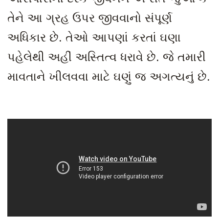
તેને આ ગ્રહ ઉપર જીવવાનો સંપૂર્ણ
અધિકાર છે. તેઓ આપણાં કરતાં ઘણા
પહેલેથી અહીં અસ્તિત્વ ધરાવે છે. જે તમારી
માવતાને ખીલવવા માટે ઘણું જ અગત્યનું છે.