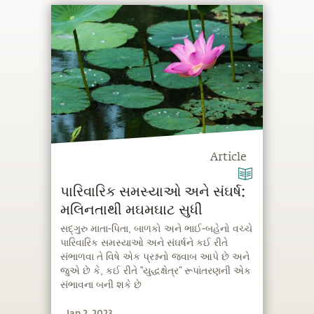
Article
પારિવારિક સમસ્યાઓ અને સંઘર્ષ:
મલિનતાથી મઘમઘાટ સુધી
સદ્‍ગુરુ માતા-પિતા, બાળકો અને ભાઈ-બહેનો વચ્ચે
પારિવારિક સમસ્યાઓ અને સંઘર્ષને કઈ રીતે
સંભાળવા તે વિષે એક પ્રશ્નનો જવાબ આપે છે અને
જુએ છે કે, કઈ રીતે “યુદ્ધક્ષેત્ર” રૂપાંતરણની એક
સંભાવના બની શકે છે
Jan 2, 2023