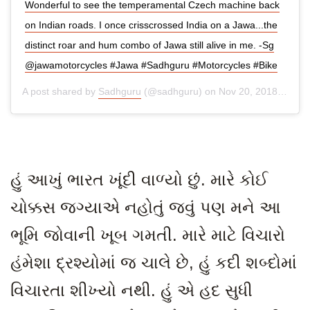
Wonderful to see the temperamental Czech machine back
on Indian roads. I once crisscrossed India on a Jawa...the
distinct roar and hum combo of Jawa still alive in me. -Sg
@jawamotorcycles #Jawa #Sadhguru #Motorcycles #Bike
A post shared by
Sadhguru
(@sadhguru) on
Nov 20, 2018 at 6:40am PST
હું આખું ભારત ખૂંદી વાળ્યો છું
. મારે કોઈ
ચોક્કસ જગ્યાએ નહોતું જવું પણ મને આ
ભૂમિ જોવાની ખૂબ ગમતી. મારે માટે વિચારો
હંમેશા દ્રશ્યોમાં જ ચાલે છે, હું કદી શબ્દોમાં
વિચારતા શીખ્યો નથી. હું એ હદ સુધી