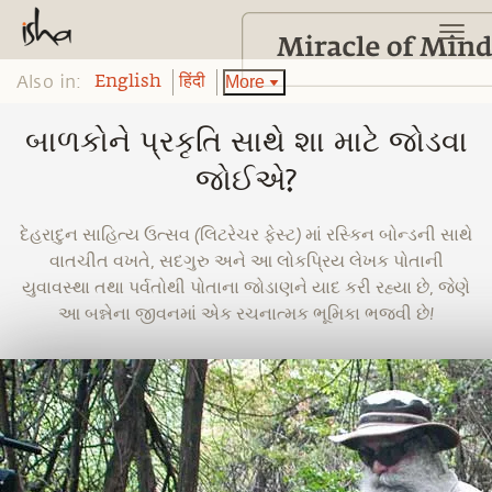
Also in:
More
English
हिंदी
બાળકોને પ્રકૃતિ સાથે શા માટે જોડવા
જોઈએ?
દેહરાદુન સાહિત્ય ઉત્સવ (લિટરેચર ફેસ્ટ) માં રસ્કિન બોન્ડની સાથે
વાતચીત વખતે, સદગુરુ અને આ લોકપ્રિય લેખક પોતાની
યુવાવસ્થા તથા પર્વતોથી પોતાના જોડાણને યાદ કરી રહ્યા છે, જેણે
આ બન્નેના જીવનમાં એક રચનાત્મક ભૂમિકા ભજવી છે!