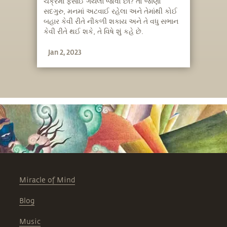
ચક્રમાં ફસાઈ ગયેલા જોવો છો? તો જાણો
સદગુરુ, મનમાં અટવાઈ રહેલા અને તેમાંથી કોઈ
બહાર કેવી રીતે નીકળી શકાય અને તે વધુ સભાન
કેવી રીતે થઈ શકે, તે વિષે શું કહે છે.
Jan 2, 2023
Miracle of Mind
Blog
Music