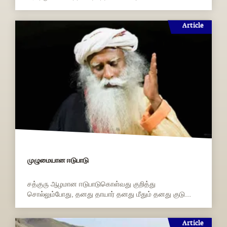
Article
முழுமையான ஈடுபாடு
சத்குரு ஆழமான ஈடுபாடுகொள்வது குறித்து
சொல்லும்போது, தனது தாயார் தனது மீதும் தனது குடு...
Article