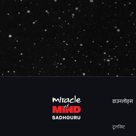
डाउनलोड्स
टूलकिट